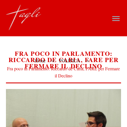
FRA POCO IN PARLAMENTO:
RICCARDO DE CARIA, FARE PER
Home
POLITICA
FERMARE IL DECLINO
Fra poco in Parlamento: Riccardo de Caria, FARE per Fermare
il Declino