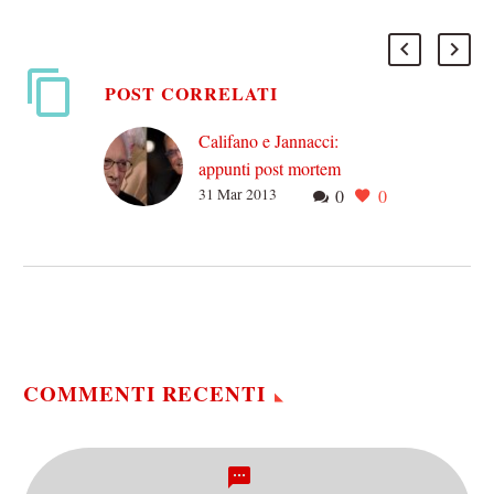
POST CORRELATI
Califano e Jannacci:
appunti post mortem
31 Mar 2013
0
0
Sempre ci piombano
addosso i miti di trent’anni
fa (ma sempre più spesso
quaranta se non di più), e
noi…
COMMENTI RECENTI