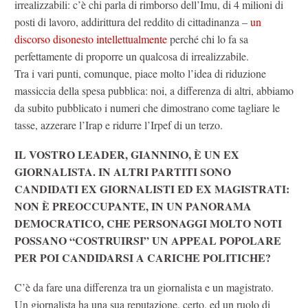
irrealizzabili: c’è chi parla di rimborso dell’Imu, di 4 milioni di
posti di lavoro, addirittura del reddito di cittadinanza –
un
discorso disonesto intellettualmente
perché chi lo fa sa
perfettamente di proporre un qualcosa di irrealizzabile.
Tra i vari punti, comunque, piace molto l’idea di riduzione
massiccia della spesa pubblica: noi, a differenza di altri, abbiamo
da subito pubblicato i numeri che dimostrano come tagliare le
tasse, azzerare l’Irap e ridurre l’Irpef di un terzo.
IL VOSTRO LEADER, GIANNINO, È UN EX
GIORNALISTA. IN ALTRI PARTITI SONO
CANDIDATI EX GIORNALISTI ED EX MAGISTRATI:
NON È PREOCCUPANTE, IN UN PANORAMA
DEMOCRATICO, CHE PERSONAGGI MOLTO NOTI
POSSANO “COSTRUIRSI” UN APPEAL POPOLARE
PER POI CANDIDARSI A CARICHE POLITICHE?
C’è da fare una differenza tra un giornalista e un magistrato.
Un giornalista ha una sua reputazione, certo, ed un ruolo di