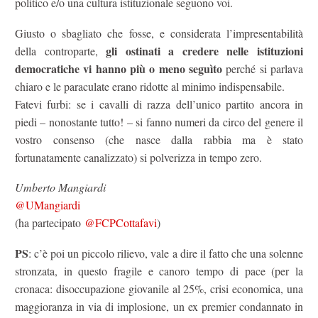
politico e/o una cultura istituzionale seguono voi.
Giusto o sbagliato che fosse, e considerata l’impresentabilità
gli ostinati a credere nelle istituzioni
della controparte,
democratiche vi hanno più o meno seguìto
perché si parlava
chiaro e le paraculate erano ridotte al minimo indispensabile.
Fatevi furbi: se i cavalli di razza dell’unico partito ancora in
piedi – nonostante tutto! – si fanno numeri da circo del genere il
vostro consenso (che nasce dalla rabbia ma è stato
fortunatamente canalizzato) si polverizza in tempo zero.
Umberto Mangiardi
@UMangiardi
(ha partecipato
@FCPCottafavi
)
PS
: c’è poi un piccolo rilievo, vale a dire il fatto che una solenne
stronzata, in questo fragile e canoro tempo di pace (per la
cronaca: disoccupazione giovanile al 25%, crisi economica, una
maggioranza in via di implosione, un ex premier condannato in