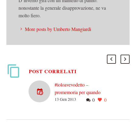
D’inverno gira con un mantello di panno:
nonostante la generale disapprovazione, ne va
molto fiero.
More posts by Umberto Mangiardi
POST CORRELATI
#ioloavevodetto –
promemoria per quando
13 Gen 2013
0
0
cadrà il governo
Sgombriamo il campo da
equivoci: sono di sinistra,
ho sempre votato a sinistra.
Non estrema, ma sinistra.