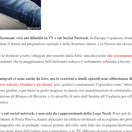
armente vivo nei dibattiti in TV e sui Social Network.
In Europa l’opinione dom
are il fronte del pregiudizio razziale e delle frontiere chiuse, e la Svezia che invece
e frontiere a tutti i rifugiati provenienti dalla Siria: una decisione
che sicuramente
ramente che la maggioranza dell’elettorato tedesco è nettamente schierata a favore
mmigrati ci sono anche da loro, ma le reazioni a simili episodi sono abbastanza d
erve schiera i blindati e gli idranti
, poi i politici condannano l’episodio come “ribut
ne gradite, e per finire la gente reagisce in massa con manifestazioni di solidarietà 
zione di Monaco di Baviera, o il carosello di auto dall’Austria all’Ungheria per offr
eresi.
TV e sui social network, e non solo da rappresentanti della Lega Nord.
Poco più di
 elementi di Forza Nuova, hanno attaccato un edificio destinato ad accogliere dei prof
 impedito che ai profughi venisse portato del cibo: tutti fatti che la pagina facebook
one delle forze dell’ordine non è pervenuta, e in TV abbiamo dovuto assistere a pen