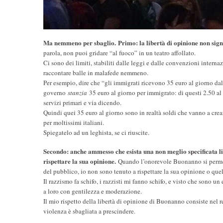
Ma nemmeno per sbaglio.
Primo: la libertà di opinione non sign
parola, non puoi gridare “al fuoco” in un teatro affollato.
Ci sono dei limiti, stabiliti dalle leggi e dalle convenzioni internaz
raccontare balle in malafede nemmeno.
Per esempio, dire che “gli immigrati ricevono 35 euro al giorno dal g
governo
stanzia
35 euro al giorno per immigrato: di questi 2.50 al 
servizi primari e via dicendo.
Quindi quei 35 euro al giorno sono in realtà soldi che vanno a crea
per moltissimi italiani.
Spiegatelo ad un leghista, se ci riuscite.
Secondo: anche ammesso che esista una non meglio specificata lib
rispettare la sua opinione.
Quando l’onorevole Buonanno si permette
del pubblico, io non sono tenuto a rispettare la sua opinione o quel
Il razzismo fa schifo, i razzisti mi fanno schifo, e visto che sono 
a loro con gentilezza e moderazione.
Il mio rispetto della libertà di opinione di Buonanno consiste nel re
violenza è sbagliata a prescindere.