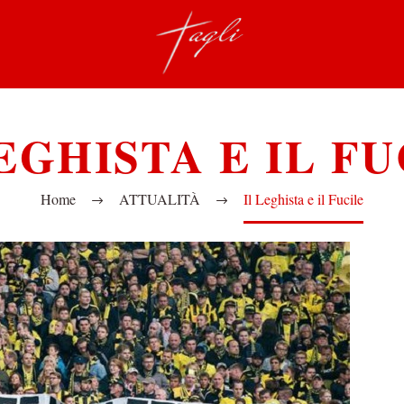
EGHISTA E IL F
Home
ATTUALITÀ
Il Leghista e il Fucile