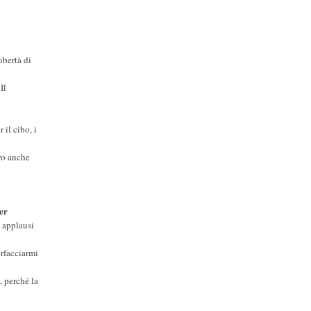
ibertà di
Il
 il cibo, i
oro anche
er
i applausi
erfacciarmi
, perché la