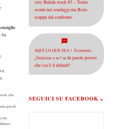
very British week #3 – Tories
e
avanti nei sondaggi ma Boris
scappa dal confronto
onsiglio
e ha
AQUÍ LO QUE SEA / Economía:
e
In parole povere:
¿Dolarizar o no?
su
che cos’è il default?
eva
e.
ebook che
SEGUICI SU FACEBOOK
anta pur di
ncora
 Matteo