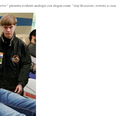
parire”
presenta evidenti analogie con slogan come
“stop Invasione, tornino a cas