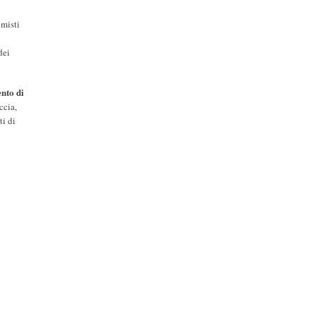
misti
dei
ento di
ccia,
ti di