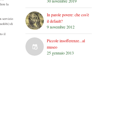
30 novembre 2019
dere la
In parole povere: che cos'è
n servizio
il default?
mofobi) di
9 novembre 2012
to il
Piccole insofferenze...al
museo
25 gennaio 2013