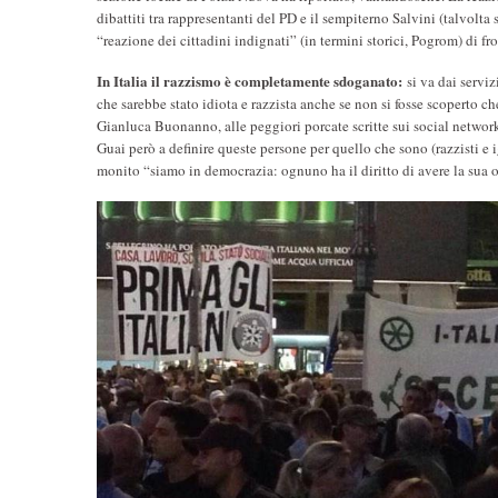
dibattiti tra rappresentanti del PD e il sempiterno Salvini (talvolt
“reazione dei cittadini indignati” (in termini storici, Pogrom) di fr
In Italia il razzismo è completamente sdoganato:
si va dai servi
che sarebbe stato idiota e razzista anche se non si fosse scoperto c
Gianluca Buonanno, alle peggiori porcate scritte sui social network d
Guai però a definire queste persone per quello che sono (razzisti e ig
monito “siamo in democrazia: ognuno ha il diritto di avere la sua