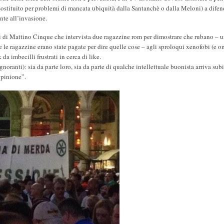
a sostituito per problemi di mancata ubiquità dalla Santanchè o dalla Meloni) a difen
onte all’invasione.
zi di Mattino Cinque che intervista due ragazzine rom per dimostrare che rubano – u
he le ragazzine erano state pagate per dire quelle cose – agli sproloqui xenofobi (e o
a imbecilli frustrati in cerca di like.
noranti): sia da parte loro, sia da parte di qualche intellettuale buonista arriva subi
 opinione”.