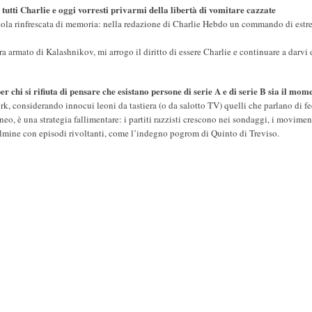
e tutti Charlie e oggi vorresti privarmi della libertà di vomitare cazzate
la rinfrescata di memoria: nella redazione di Charlie Hebdo un commando di estre
a armato di Kalashnikov, mi arrogo il diritto di essere Charlie e continuare a darvi 
r chi si rifiuta di pensare che esistano persone di serie A e di serie B sia il mom
rk, considerando innocui leoni da tastiera (o da salotto TV) quelli che parlano di fe
, è una strategia fallimentare: i partiti razzisti crescono nei sondaggi, i movimen
lmine con episodi rivoltanti, come l’indegno pogrom di Quinto di Treviso.