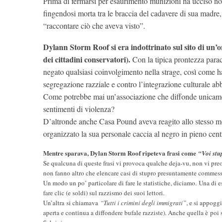
Prima di fermarsi per esaurimento munizioni ha ucciso nov
fingendosi morta tra le braccia del cadavere di sua madre
“raccontare ciò che aveva visto”.
Dylann Storm Roof si era indottrinato sul sito di un’o
dei cittadini conservatori).
Con la tipica prontezza parac
negato qualsiasi coinvolgimento nella strage, così come h
segregazione razziale e contro l’integrazione culturale a
Come potrebbe mai un’associazione che diffonde unicament
sentimenti di violenza?
D’altronde anche Casa Pound aveva reagito allo stesso mo
organizzato la sua personale caccia al negro in pieno cen
Mentre sparava, Dylan Storm Roof ripeteva frasi come
“Voi stu
Se qualcuna di queste frasi vi provoca qualche deja-vu, non vi pre
non fanno altro che elencare casi di stupro presuntamente commessi
Un modo un po’ particolare di fare le statistiche, diciamo. Una di es
fare clic (e soldi) sul razzismo dei suoi lettori.
Un’altra si chiamava
“Tutti i crimini degli immigrati”
, e si appogg
aperta e continua a diffondere bufale razziste). Anche quella è poi