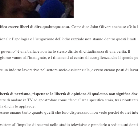
ifica essere liberi di dire qualunque cosa.
Come dice John Oliver: anche se c’è la l
ionali: l’apologia o l’istigazione dell’odio razziale non stanno dentro questi limiti. 
overno” è una balla, e non ha lo stesso diritto di cittadinanza di una verità. Il
giorno vanno all’immigrato, e i rimanenti al centro di accoglienza, che li spende per
re un indotto lavorativo nel settore socio-assistenziale, ovvero creano posti di lav
ertà di razzismo, rispettare la libertà di opinione di qualcuno non significa dov
 di andare in TV ad apostrofare come “feccia” una specifica etnia, tra i ributtant
la di chi lo applaude.
un essere umano tanto quanto quelli che loro disprezzano, non vedo perché dovrei int
sistere all’impulso di recarmi nello studio televisivo e prenderlo a sediate sui denti