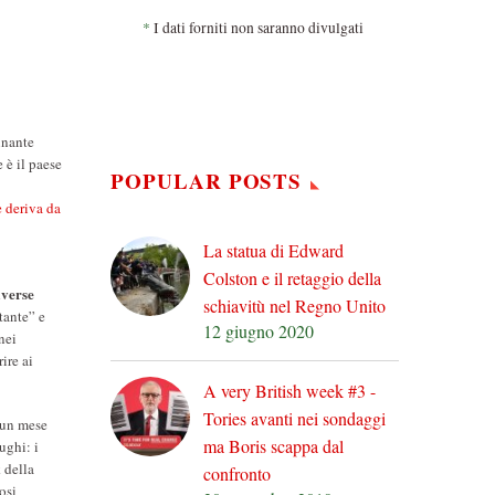
*
I dati forniti non saranno divulgati
inante
 è il paese
POPULAR POSTS
 deriva da
La statua di Edward
Colston e il retaggio della
iverse
schiavitù nel Regno Unito
tante” e
12 giugno 2020
nei
ire ai
A very British week #3 -
Tories avanti nei sondaggi
 un mese
ma Boris scappa dal
ughi: i
 della
confronto
osi