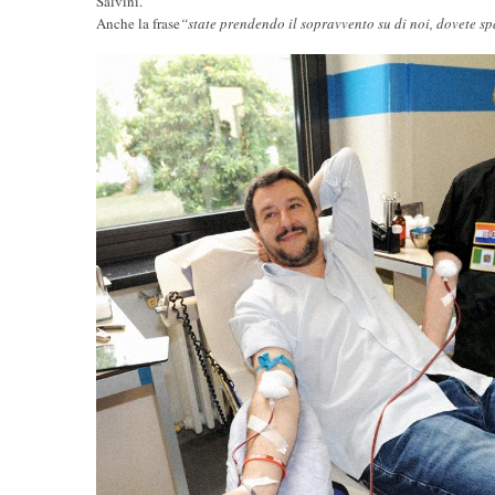
Salvini.
Anche la frase
“state prendendo il sopravvento su di noi, dovete s