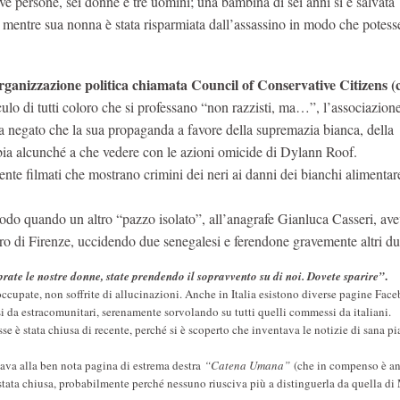
e persone, sei donne e tre uomini; una bambina di sei anni si è salvata
, mentre sua nonna è stata risparmiata dall’assassino in modo che potess
rganizzazione politica chiamata Council of Conservative Citizens (c
ulo di tutti coloro che si professano “non razzisti, ma…”, l’associazion
a negato che la sua propaganda a favore della supremazia bianca, della
bbia alcunché a che vedere con le azioni omicide di Dylann Roof.
e filmati che mostrano crimini dei neri ai danni dei bianchi alimentar
do quando un altro “pazzo isolato”, all’anagrafe Gianluca Casseri, av
tro di Firenze, uccidendo due senegalesi e ferendone gravemente altri du
.
prate le nostre donne, state prendendo il sopravvento su di noi. Dovete sparire”
occupate, non soffrite di allucinazioni. Anche in Italia esistono diverse pagine Fac
 da estracomunitari, serenamente sorvolando su tutti quelli commessi da italiani.
se è stata chiusa di recente, perché si è scoperto che inventava le notizie di sana pi
iava alla ben nota pagina di estrema destra
“Catena Umana”
(che in compenso è a
 stata chiusa, probabilmente perché nessuno riusciva più a distinguerla da quella di