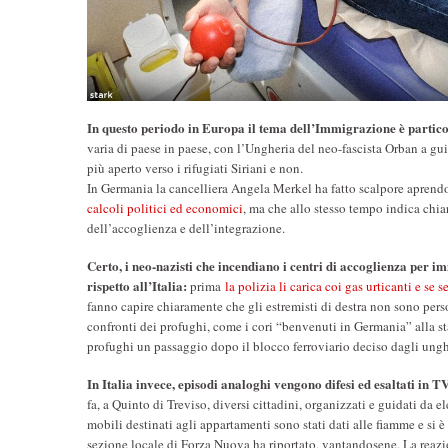
In questo periodo in Europa il tema dell’Immigrazione è particol
varia di paese in paese, con l’Ungheria del neo-fascista Orban a guid
più aperto verso i rifugiati Siriani e non.
In Germania la cancelliera Angela Merkel ha fatto scalpore aprendo l
calcoli politici ed economici
, ma che allo stesso tempo indica chia
dell’accoglienza e dell’integrazione.
Certo, i neo-nazisti che incendiano i centri di accoglienza per i
rispetto all’Italia:
prima
la polizia li carica coi gas urticanti e se s
fanno capire chiaramente che gli estremisti di destra non sono perso
confronti dei profughi, come i cori “benvenuti in Germania” alla sta
profughi un passaggio dopo il blocco ferroviario deciso dagli ungh
In Italia invece, episodi analoghi vengono difesi ed esaltati in 
fa, a Quinto di Treviso, diversi cittadini, organizzati e guidati da
mobili destinati agli appartamenti sono stati dati alle fiamme e si è
sezione locale di Forza Nuova ha riportato, vantandosene. La reazi