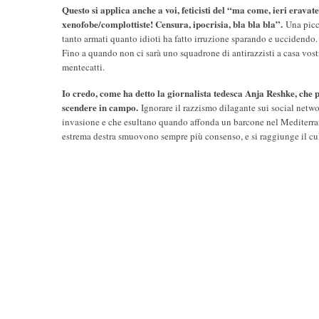
Questo si applica anche a voi, feticisti del “ma come, ieri eravat
xenofobe/complottiste! Censura, ipocrisia, bla bla bla”.
Una picco
tanto armati quanto idioti ha fatto irruzione sparando e uccidendo.
Fino a quando non ci sarà uno squadrone di antirazzisti a casa vostr
mentecatti.
Io credo, come ha detto la giornalista tedesca Anja Reshke, che pe
scendere in campo.
Ignorare il razzismo dilagante sui social netwo
invasione e che esultano quando affonda un barcone nel Mediterraneo
estrema destra smuovono sempre più consenso, e si raggiunge il cu