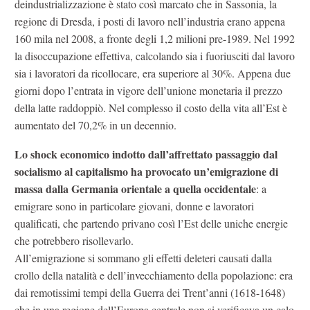
deindustrializzazione è stato così marcato che in Sassonia, la
regione di Dresda, i posti di lavoro nell’industria erano appena
160 mila nel 2008, a fronte degli 1,2 milioni pre-1989. Nel 1992
la disoccupazione effettiva, calcolando sia i fuoriusciti dal lavoro
sia i lavoratori da ricollocare, era superiore al 30%. Appena due
giorni dopo l’entrata in vigore dell’unione monetaria il prezzo
della latte raddoppiò. Nel complesso il costo della vita all’Est è
aumentato del 70,2% in un decennio.
Lo shock economico indotto dall’affrettato passaggio dal
socialismo al capitalismo ha provocato un’emigrazione di
massa dalla Germania orientale a quella occidentale
: a
emigrare sono in particolare giovani, donne e lavoratori
qualificati, che partendo privano così l’Est delle uniche energie
che potrebbero risollevarlo.
All’emigrazione si sommano gli effetti deleteri causati dalla
crollo della natalità e dell’invecchiamento della popolazione: era
dai remotissimi tempi della Guerra dei Trent’anni (1618-1648)
che in una regione dell’Europa centrale non si verificava un calo