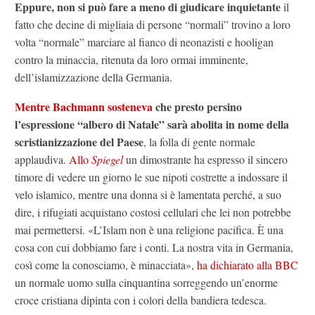
Eppure, non si può fare a meno di giudicare inquietante
il
fatto che decine di migliaia di persone “normali” trovino a loro
volta “normale” marciare al fianco di neonazisti e hooligan
contro la minaccia, ritenuta da loro ormai imminente,
dell’islamizzazione della Germania.
Mentre Bachmann sosteneva
che presto persino
l’espressione “albero di Natale” sarà abolita in nome della
scristianizzazione del Paese
, la folla di gente normale
applaudiva.
Allo
Spiegel
un dimostrante ha espresso il sincero
timore di vedere un giorno le sue nipoti costrette a indossare il
velo islamico, mentre una donna si è lamentata perché, a suo
dire, i rifugiati acquistano costosi cellulari che lei non potrebbe
mai permettersi. «L’Islam non è una religione pacifica. È una
cosa con cui dobbiamo fare i conti. La nostra vita in Germania,
così come la conosciamo, è minacciata»,
ha dichiarato alla BBC
un normale uomo sulla cinquantina sorreggendo un’enorme
croce cristiana dipinta con i colori della bandiera tedesca.