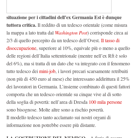
situazione per i cittadini dell’ex Germania Est è dunque
tuttora critica.
Il reddito di un tedesco orientale (come misura
la mappa a lato tratta dal
Washington Post
) corrisponde circa ai
2/3 di quello percepito da un tedesco dell’Ovest.
Il tasso di
disoccupazione
, superiore al 10%, equivale più o meno a quello
delle regioni dell’Italia settentrionale (mentre nell’ex Rft è solo
del 6%), ma si tratta di un dato che va integrato con il fenomeno
tutto tedesco dei
mini-job
, i lavori precari scarsamente retribuiti
(non più di 450 euro al mese) che interessano addirittura il 25%
dei lavoratori in Germania. L’insieme combinato di questi fattori
comporta che un tedesco orientale su cinque vive al di sotto
della soglia di povertà: nell’area di Dresda
100 mila persone
sono bisognose. Molte altre sono a rischio povertà.
Il modello tedesco tanto acclamato sui nostri organi di
informazione non potrebbe essere più distante.
LA COSTRUZIONE DEL NEMICO
– A furia di essere