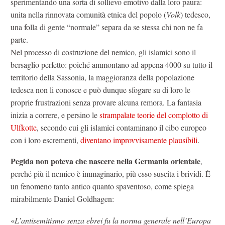
sperimentando una sorta di sollievo emotivo dalla loro paura:
unita nella rinnovata comunità etnica del popolo (
Volk
) tedesco,
una folla di gente “normale” separa da se stessa chi non ne fa
parte.
Nel processo di costruzione del nemico, gli islamici sono il
bersaglio perfetto: poiché ammontano ad appena 4000 su tutto il
territorio della Sassonia, la maggioranza della popolazione
tedesca non li conosce e può dunque sfogare su di loro le
proprie frustrazioni senza provare alcuna remora. La fantasia
inizia a correre, e persino le
strampalate teorie del complotto di
Ulfkotte
, secondo cui gli islamici contaminano il cibo europeo
con i loro escrementi,
diventano improvvisamente plausibili
.
Pegida non poteva che nascere nella Germania orientale
,
perché più il nemico è immaginario, più esso suscita i brividi. È
un fenomeno tanto antico quanto spaventoso, come spiega
mirabilmente Daniel Goldhagen:
«
L’antisemitismo senza ebrei fu la norma generale nell’Europa