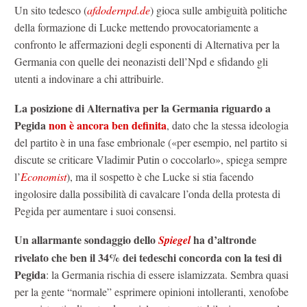
Un sito tedesco (
afdodernpd.de
) gioca sulle ambiguità politiche
della formazione di Lucke mettendo provocatoriamente a
confronto le affermazioni degli esponenti di Alternativa per la
Germania con quelle dei neonazisti dell’Npd e sfidando gli
utenti a indovinare a chi attribuirle.
La posizione di Alternativa per la Germania riguardo a
Pegida
non è ancora ben definita
, dato che la stessa ideologia
del partito è in una fase embrionale («per esempio, nel partito si
discute se criticare Vladimir Putin o coccolarlo», spiega sempre
l’
Economist
), ma il sospetto è che Lucke si stia facendo
ingolosire dalla possibilità di cavalcare l’onda della protesta di
Pegida per aumentare i suoi consensi.
Un allarmante sondaggio dello
ha d’altronde
Spiegel
rivelato che ben il 34% dei tedeschi concorda con la tesi di
Pegida
: la Germania rischia di essere islamizzata. Sembra quasi
per la gente “normale” esprimere opinioni intolleranti, xenofobe