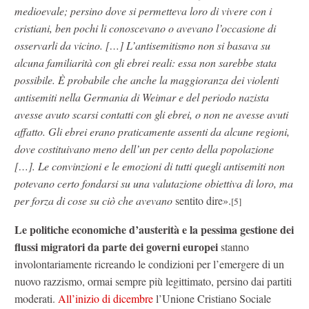
medioevale; persino dove si permetteva loro di vivere con i
cristiani, ben pochi li conoscevano o avevano l’occasione di
osservarli da vicino. […] L’antisemitismo non si basava su
alcuna familiarità con gli ebrei reali: essa non sarebbe stata
possibile. È probabile che anche la maggioranza dei violenti
antisemiti nella Germania di Weimar e del periodo nazista
avesse avuto scarsi contatti con gli ebrei, o non ne avesse avuti
affatto. Gli ebrei erano praticamente assenti da alcune regioni,
dove costituivano meno dell’un per cento della popolazione
[…]. Le convinzioni e le emozioni di tutti quegli antisemiti non
potevano certo fondarsi su una valutazione obiettiva di loro, ma
per forza di cose su ciò che avevano
sentito dire».
[5]
Le politiche economiche d’austerità e la pessima gestione dei
flussi migratori da parte dei governi europei
stanno
involontariamente ricreando le condizioni per l’emergere di un
nuovo razzismo, ormai sempre più legittimato, persino dai partiti
moderati.
All’inizio di dicembre
l’Unione Cristiano Sociale