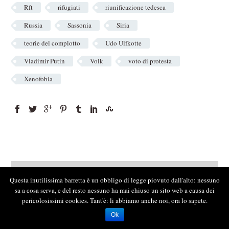
Rft
rifugiati
riunificazione tedesca
Russia
Sassonia
Siria
teorie del complotto
Udo Ulfkotte
Vladimir Putin
Volk
voto di protesta
Xenofobia
Questa inutilissima barretta è un obbligo di legge piovuto dall'alto: nessuno
sa a cosa serva, e del resto nessuno ha mai chiuso un sito web a causa dei
pericolosissimi cookies. Tant'è: li abbiamo anche noi, ora lo sapete.
Ok