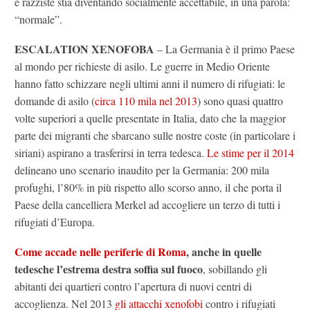
e razziste stia diventando socialmente accettabile, in una parola:
“normale”.
ESCALATION XENOFOBA
– La Germania è il primo Paese
al mondo per richieste di asilo. Le guerre in Medio Oriente
hanno fatto schizzare negli ultimi anni il numero di rifugiati: le
domande di asilo (
circa 110 mila nel 2013
) sono quasi quattro
volte superiori a quelle presentate in Italia, dato che la maggior
parte dei migranti che sbarcano sulle nostre coste (in particolare i
siriani) aspirano a trasferirsi in terra tedesca.
Le stime per il 2014
delineano uno scenario inaudito per la Germania: 200 mila
profughi, l’80% in più rispetto allo scorso anno, il che porta il
Paese della cancelliera Merkel ad accogliere un terzo di tutti i
rifugiati d’Europa.
Come accade nelle periferie di Roma
, anche in quelle
tedesche l’estrema destra soffia sul fuoco
, sobillando gli
abitanti dei quartieri contro l’apertura di nuovi centri di
accoglienza. Nel 2013
gli attacchi xenofobi
contro i rifugiati