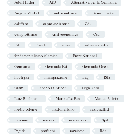
Adolf Hitler
AfD
Alternativa per la Germania
Angela Merkel
antisemitismo
Bernd Lucke
califfato
capro espiatorio
Cdu
complottismo
crisi economica
Csu
Ddr
Dresda
ebrei
estrema destra
fondamentalismo islamico
Front National
Germania
Germania Est
Germania Ovest
hooligan
immigrazione
Iraq
ISIS
islam
Jacopo Di Miceli
Lega Nord
Lutz Bachmann
Marine Le Pen
Matteo Salvini
medio oriente
nazionalismo
nazionalisti
nazismo
nazisti
neonazisti
Npd
Pegida
profughi
razzismo
Rdt