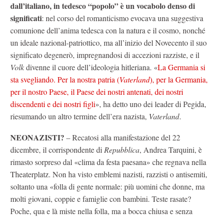
dall’italiano, in tedesco “popolo” è un vocabolo denso di
significati
: nel corso del romanticismo evocava una suggestiva
comunione dell’anima tedesca con la natura e il cosmo, nonché
un ideale nazional-patriottico, ma all’inizio del Novecento il suo
significato degenerò, impregnandosi di accezioni razziste, e il
Volk
divenne il cuore dell’ideologia hitleriana. «
La Germania si
sta svegliando. Per la nostra patria (
Vaterland
), per la Germania,
per il nostro Paese, il Paese dei nostri antenati, dei nostri
discendenti e dei nostri figli
», ha detto uno dei leader di Pegida,
riesumando un altro termine dell’era nazista,
Vaterland
.
NEONAZISTI?
– Recatosi alla manifestazione del 22
dicembre, il corrispondente di
Repubblica
, Andrea Tarquini, è
rimasto sorpreso dal «clima da festa paesana» che regnava nella
Theaterplatz. Non ha visto emblemi nazisti, razzisti o antisemiti,
soltanto una «folla di gente normale: più uomini che donne, ma
molti giovani, coppie e famiglie con bambini. Teste rasate?
Poche, qua e là miste nella folla, ma a bocca chiusa e senza