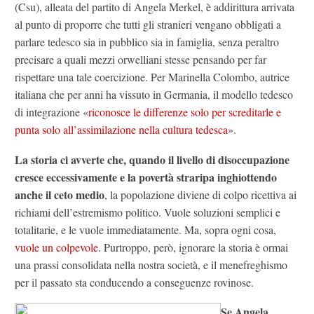
(Csu), alleata del partito di Angela Merkel, è addirittura arrivata
al punto di proporre che tutti gli stranieri vengano obbligati a
parlare tedesco sia in pubblico sia in famiglia, senza peraltro
precisare a quali mezzi orwelliani stesse pensando per far
rispettare una tale coercizione. Per Marinella Colombo, autrice
italiana che per anni ha vissuto in Germania, il modello tedesco
di integrazione «
riconosce le differenze solo per screditarle e
punta solo all’assimilazione nella cultura tedesca
».
La storia ci avverte che, quando il livello di disoccupazione
cresce eccessivamente e la povertà straripa inghiottendo
anche il ceto medio
, la popolazione diviene di colpo ricettiva ai
richiami dell’estremismo politico. Vuole soluzioni semplici e
totalitarie, e le vuole immediatamente. Ma, sopra ogni cosa,
vuole un colpevole
. Purtroppo, però, ignorare la storia è ormai
una prassi consolidata nella nostra società, e il menefreghismo
per il passato sta conducendo a conseguenze rovinose.
Se Angela