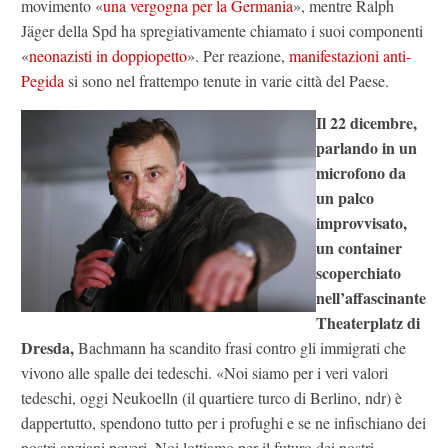
movimento «
una vergogna per la Germania
», mentre Ralph
Jäger della Spd ha spregiativamente chiamato i suoi componenti
«
neonazisti in doppiopetto
». Per reazione,
manifestazioni anti-
Pegida
si sono nel frattempo tenute in varie città del Paese.
Il 22 dicembre,
parlando in un
microfono da
un palco
improvvisato,
un container
scoperchiato
nell’affascinante
Theaterplatz di
Dresda,
Bachmann ha scandito frasi contro gli immigrati che
vivono alle spalle dei tedeschi. «Noi siamo per i veri valori
tedeschi, oggi Neukoelln (il quartiere turco di Berlino, ndr) è
dappertutto, spendono tutto per i profughi e se ne infischiano dei
nostri anziani poveri. Noi lottiamo per il futuro dei nostri