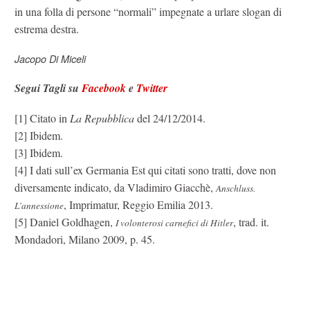
in una folla di persone “normali” impegnate a urlare slogan di
estrema destra.
Jacopo Di Miceli
Segui Tagli su
Facebook
e
Twitter
[1] Citato in
La Repubblica
del 24/12/2014.
[2] Ibidem.
[3] Ibidem.
[4] I dati sull’ex Germania Est qui citati sono tratti, dove non
diversamente indicato, da Vladimiro Giacchè,
Anschluss.
, Imprimatur, Reggio Emilia 2013.
L’annessione
[5] Daniel Goldhagen,
, trad. it.
I volonterosi carnefici di Hitler
Mondadori, Milano 2009, p. 45.