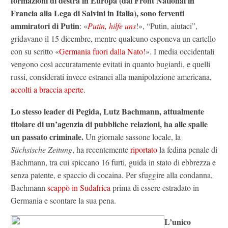
formazioni di destra in Europa (dal Front National in
Francia alla Lega di Salvini in Italia), sono ferventi
ammiratori di Putin
: «
Putin, hilfe uns
!», “Putin, aiutaci”,
gridavano il 15 dicembre, mentre qualcuno esponeva un cartello
con su scritto «
Germania fuori dalla Nato!
». I media occidentali
vengono così accuratamente evitati in quanto bugiardi, e quelli
russi, considerati invece estranei alla manipolazione americana,
accolti a braccia aperte
.
Lo stesso leader di Pegida, Lutz Bachmann, attualmente
titolare di un’agenzia di pubbliche relazioni, ha alle spalle
un passato criminale.
Un giornale sassone locale, la
Sächsische Zeitung
, ha recentemente
riportato
la fedina penale di
Bachmann, tra cui spiccano 16 furti, guida in stato di ebbrezza e
senza patente, e spaccio di cocaina. Per sfuggire alla condanna,
Bachmann
scappò in Sudafrica
prima di essere estradato in
Germania e scontare la sua pena.
L’unico