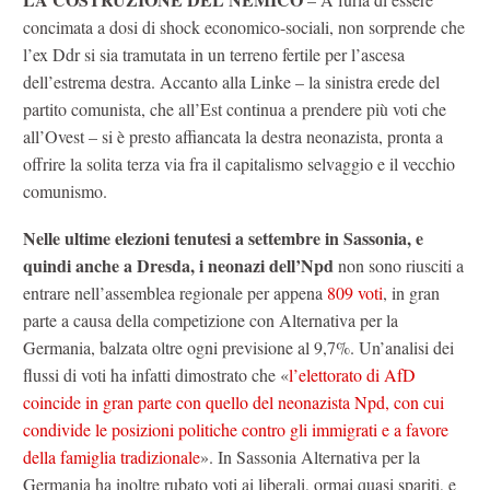
concimata a dosi di shock economico-sociali, non sorprende che
l’ex Ddr si sia tramutata in un terreno fertile per l’ascesa
dell’estrema destra. Accanto alla Linke – la sinistra erede del
partito comunista, che all’Est continua a prendere più voti che
all’Ovest – si è presto affiancata la destra neonazista, pronta a
offrire la solita terza via fra il capitalismo selvaggio e il vecchio
comunismo.
Nelle ultime elezioni tenutesi a settembre in Sassonia, e
quindi anche a Dresda, i neonazi dell’Npd
non sono riusciti a
entrare nell’assemblea regionale per appena
809 voti
, in gran
parte a causa della competizione con Alternativa per la
Germania, balzata oltre ogni previsione al 9,7%. Un’analisi dei
flussi di voti ha infatti dimostrato che «
l’elettorato di AfD
coincide in gran parte con quello del neonazista Npd, con cui
condivide le posizioni politiche contro gli immigrati e a favore
della famiglia tradizionale
». In Sassonia Alternativa per la
Germania ha inoltre rubato voti ai liberali, ormai quasi spariti, e