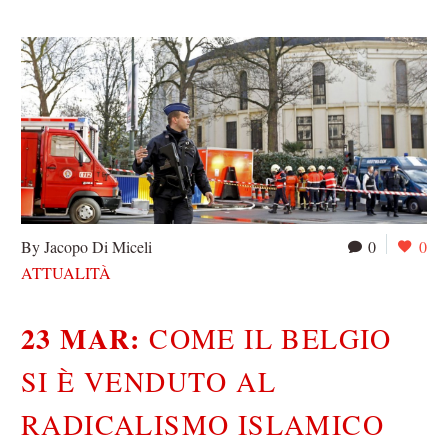
By Jacopo Di Miceli
0
0
ATTUALITÀ
23 MAR:
COME IL BELGIO
SI È VENDUTO AL
RADICALISMO ISLAMICO