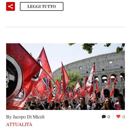
LEGGI TUTTO
By Jacopo Di Miceli
0
0
ATTUALITÀ