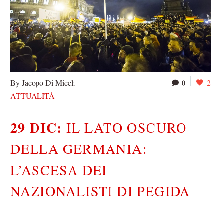
By Jacopo Di Miceli
0
2
ATTUALITÀ
29 DIC:
IL LATO OSCURO
DELLA GERMANIA:
L’ASCESA DEI
NAZIONALISTI DI PEGIDA