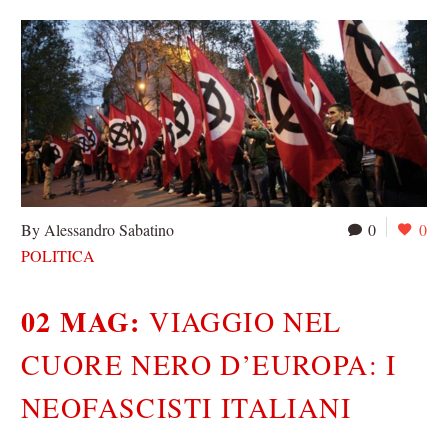
By Alessandro Sabatino
0
0
POLITICA
02 MAG:
VIAGGIO NEL
CUORE NERO D’EUROPA: I
NEOFASCISTI ITALIANI