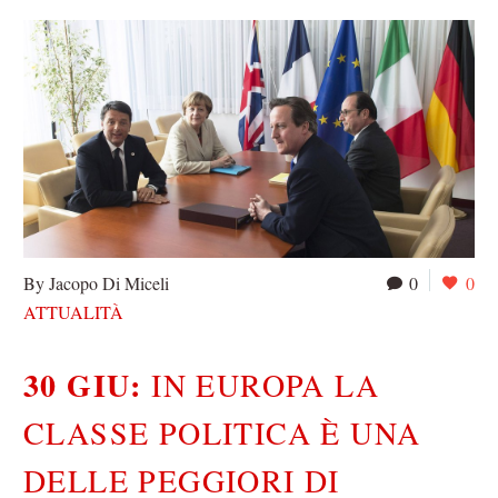
By Jacopo Di Miceli
0
0
ATTUALITÀ
30 GIU:
IN EUROPA LA
CLASSE POLITICA È UNA
DELLE PEGGIORI DI