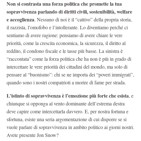
Non si contrasta una forza politica che promette la tua
sopravvivenza parlando di diritti civili, sostenibilità, welfare
e accoglienza
. Nessuno di noi è il “cattivo” della propria storia,
il razzista, l’omofobo e l’intollerante. Lo diventiamo perché ci
sentiamo di avere ragione: pensiamo di avere chiare le vere
priorità, come la crescita economica, la sicurezza, il diritto al
reddito, il condono fiscale e le tasse più basse. La sinistra è
“raccontata” come la forza politica che ha non è più in grado di
intercettare le vere priorità dei cittadini del mondo, ma solo di
pensare al “buonismo”: chi se ne importa dei “poveri immigrati”,
quando sono i nostri compatrioti a morire di fame per strada.
L’istinto di sopravvivenza è l’emozione più forte che esista
, e
chiunque si opponga al vento dominante dell’estrema destra
deve capire come intercettarla davvero. E, per nostra fortuna e
sfortuna, esiste una seria argomentazione di cui disporre se si
vuole parlare di sopravvivenza in ambito politico ai giorni nostri.
Avete presente Jon Snow?