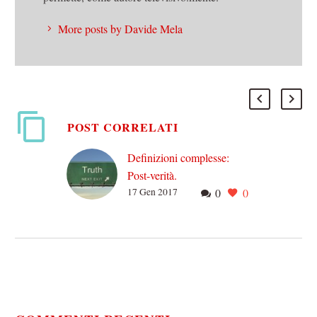
More posts by Davide Mela
POST CORRELATI
Definizioni complesse:
Post-verità.
17 Gen 2017
0
0
Dopo che diversi sociologi
hanno cominciato ad
utilizzare il termine,
prontamente rilanciati da
varie testate giornalistiche,
oggi questa espressione è…