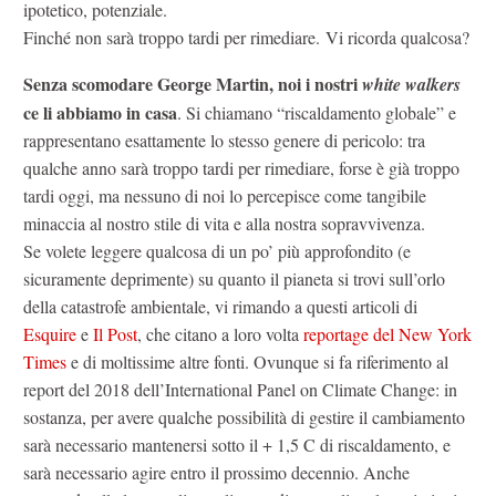
ipotetico, potenziale.
Finché non sarà troppo tardi per rimediare.
Vi ricorda qualcosa?
Senza scomodare George Martin, noi i nostri
white walkers
ce li abbiamo in casa
. Si chiamano “riscaldamento globale” e
rappresentano esattamente lo stesso genere di pericolo: tra
qualche anno sarà troppo tardi per rimediare, forse è già troppo
tardi oggi, ma nessuno di noi lo percepisce come tangibile
minaccia al nostro stile di vita e alla nostra sopravvivenza.
Se volete leggere qualcosa di un po’ più approfondito (e
sicuramente deprimente) su quanto il pianeta si trovi sull’orlo
della catastrofe ambientale, vi rimando a questi articoli di
Esquire
e
Il Post
, che citano a loro volta
reportage del New York
Times
e di moltissime altre fonti. Ovunque si fa riferimento al
report del 2018 dell’International Panel on Climate Change: in
sostanza, per avere qualche possibilità di gestire il cambiamento
sarà necessario mantenersi sotto il + 1,5 C di riscaldamento, e
sarà necessario agire entro il prossimo decennio. Anche