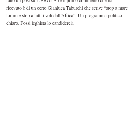
fatto un post su L’EBOLA (e il primo commento che ha
ricevuto è di un certo Gianluca Taburchi che scrive “stop a mare
lorum e stop a tutti i voli dall’Africa”. Un programma politico
chiaro. Fossi leghista lo candiderei).