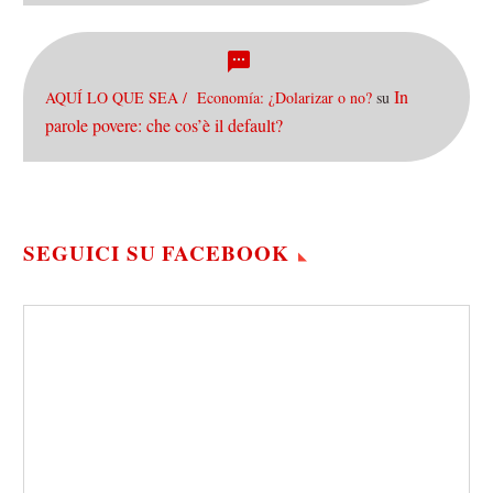
In
AQUÍ LO QUE SEA / Economía: ¿Dolarizar o no?
su
parole povere: che cos’è il default?
SEGUICI SU FACEBOOK