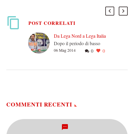
POST CORRELATI
Da Lega Nord a Lega Italia
Dopo il periodo di basso
06 Mag 2014
0
0
profilo del segretariato
Maroni, la Lega di Salvini
ha ritrovato il tipico tono
polemico, l’urlo…
COMMENTI RECENTI