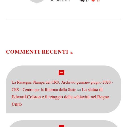
0
0
Che Bersani fosse
“spompo” in campagna
elettorale era noto già a vari
milioni di italiani – tra cui
Berlusconi e…
COMMENTI RECENTI
La Rassegna Stampa del CRS. Archivio gennaio-giugno 2020 -
La statua di
CRS - Centro per la Riforma dello Stato
su
Edward Colston e il retaggio della schiavitù nel Regno
Unito