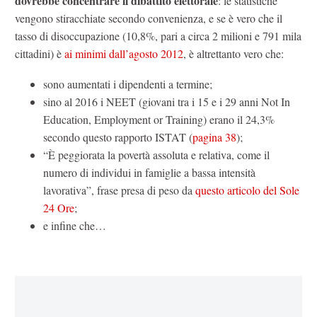
dovrebbe concentrare il dibattito elettorale
: le statistiche
vengono stiracchiate secondo convenienza, e se è vero che il
tasso di disoccupazione (10,8%, pari a circa 2 milioni e 791 mila
cittadini) è
ai minimi dall’agosto 2012
, è altrettanto vero che:
sono aumentati i dipendenti a termine;
sino al 2016 i NEET (giovani tra i 15 e i 29 anni Not In
Education, Employment or Training) erano il 24,3%
secondo questo rapporto ISTAT (
pagina 38
);
“È peggiorata la povertà assoluta e relativa, come il
numero di individui in famiglie a bassa intensità
lavorativa”, frase presa di peso da
questo articolo del Sole
24 Ore
;
e infine che…