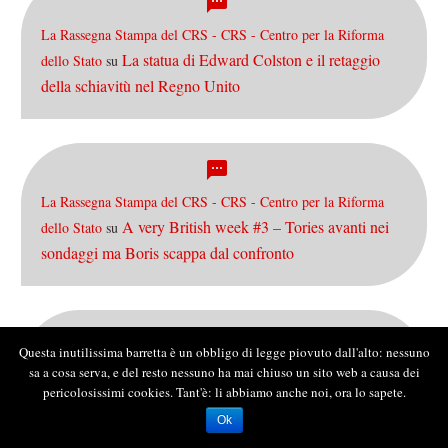
La Rassegna Stampa del CRS - CRS - Centro per la Riforma
La statua di Edward Colston e il retaggio
dello Stato
su
della schiavitù nel Regno Unito
La Rassegna Stampa del CRS - CRS - Centro per la Riforma
A very British week #3 – Tories avanti nei
dello Stato
su
sondaggi ma Boris scappa dal confronto
Questa inutilissima barretta è un obbligo di legge piovuto dall'alto: nessuno
In
AQUÍ LO QUE SEA / Economía: ¿Dolarizar o no?
su
sa a cosa serva, e del resto nessuno ha mai chiuso un sito web a causa dei
pericolosissimi cookies. Tant'è: li abbiamo anche noi, ora lo sapete.
parole povere: che cos’è il default?
Ok