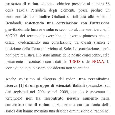
presenza di radon,
elemento chimico presente al numero 86
della Tavola Periodica degli elementi, possa predire un
inoltre
fenomeno sismico;
Giuliani si riallaccia alle teorie di
sostenendo una correlazione con l’attrazione
Bendandi,
gravitazionale lunare e solare:
secondo alcune sue ricerche, il
60/70% dei terremoti avverrebbe in inverno piuttosto che in
estate, evidenziando una correlazione tra eventi sismici e
posizione della Terra più vicina al Sole. La correlazione, però,
non pare realistica allo stato attuale delle nostre conoscenze, ed è
nettamente in contrasto con i dati dell’
USGS
o del
NOAA
: la
teoria dunque può essere considerata non scientifica.
una recentissima
Anche volessimo al discorso del radon,
ricerca [1] di un gruppo di scienziati italiani
(basandosi sui
dati registrati nel 2004 e nel 2009, quando è avvenuto il
non ha riscontrato nessun aumento nella
terremoto)
concentrazione di radon;
anzi, per una curiosa ironia della
sorte i dati hanno mostrato una drastica diminuzione di radon nel