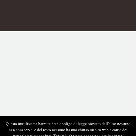
Questa inutilissima barretta è un obbligo di legge piovuto dall'alto: nessuno
sa a cosa serva, e del resto nessuno ha mai chiuso un sito web a causa dei
pericolosissimi cookies. Tant'è: li abbiamo anche noi, ora lo sapete.