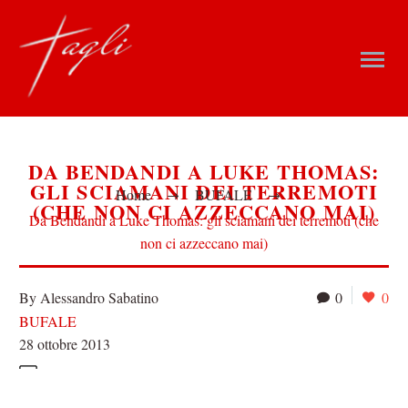
DA BENDANDI A LUKE THOMAS:
GLI SCIAMANI DEI TERREMOTI
Home
BUFALE
(CHE NON CI AZZECCANO MAI)
Da Bendandi a Luke Thomas: gli sciamani dei terremoti (che
non ci azzeccano mai)
By Alessandro Sabatino
0
0
BUFALE
28 ottobre 2013