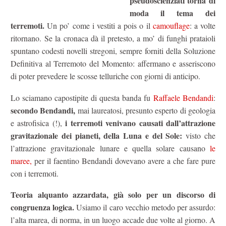
pseudoscienziati torna di
moda il tema dei
terremoti.
Un po’ come i vestiti a pois o il
camouflage
: a volte
ritornano. Se la cronaca dà il pretesto, a mo’ di funghi prataioli
spuntano codesti novelli stregoni, sempre forniti della Soluzione
Definitiva al Terremoto del Momento: affermano e asseriscono
di poter prevedere le scosse telluriche con giorni di anticipo.
Lo sciamano capostipite di questa banda fu
Raffaele Bendandi
:
secondo Bendandi,
mai laureatosi, presunto esperto di geologia
i terremoti venivano causati dall’attrazione
e astrofisica (!),
gravitazionale dei pianeti, della Luna e del Sole:
visto che
l’attrazione gravitazionale lunare e quella solare causano
le
maree,
per il faentino Bendandi dovevano avere a che fare pure
con i terremoti.
Teoria alquanto azzardata, già solo per un discorso di
congruenza logica.
Usiamo il caro vecchio metodo per assurdo:
l’alta marea, di norma, in un luogo accade due volte al giorno. A