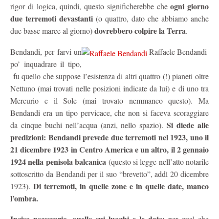
ogni giorno
rigor di logica, quindi, questo significherebbe che
due terremoti devastanti
(o quattro, dato che abbiamo anche
dovrebbero colpire la Terra
due basse maree al giorno)
.
Bendandi, per farvi un
Raffaele Bendandi
po’ inquadrare il tipo,
fu quello che suppose l’esistenza di altri quattro (!) pianeti oltre
Nettuno (mai trovati nelle posizioni indicate da lui) e di uno tra
Mercurio e il Sole (mai trovato nemmanco questo). Ma
Bendandi era un tipo pervicace, che non si faceva scoraggiare
Si diede alle
da cinque buchi nell’acqua (anzi, nello spazio).
predizioni: Bendandi prevede due terremoti nel 1923, uno il
21 dicembre 1923 in Centro America e un altro, il 2 gennaio
1924 nella penisola balcanica
(questo si legge nell’atto notarile
sottoscritto da Bendandi per il suo “brevetto”, addì 20 dicembre
Di terremoti, in quelle zone e in quelle date, manco
1923).
l’ombra.
Inciso necessario, quello sui luoghi e le
date:
per quel che