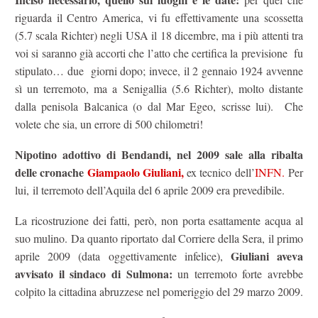
riguarda il Centro America, vi fu effettivamente una scossetta
(5.7 scala Richter) negli USA il 18 dicembre, ma i più attenti tra
voi si saranno già accorti che l’atto che certifica la previsione fu
stipulato… due giorni dopo; invece, il 2 gennaio 1924 avvenne
sì un terremoto, ma a Senigallia (5.6 Richter), molto distante
dalla penisola Balcanica (o dal Mar Egeo, scrisse lui). Che
volete che sia, un errore di 500 chilometri!
Nipotino adottivo di Bendandi, nel 2009 sale alla ribalta
delle cronache
Giampaolo Giuliani,
ex tecnico dell’
INFN.
Per
lui, il terremoto dell’Aquila del 6 aprile 2009 era prevedibile.
La ricostruzione dei fatti, però, non porta esattamente acqua al
suo mulino. Da quanto riportato dal Corriere della Sera, il primo
Giuliani aveva
aprile 2009 (data oggettivamente infelice),
avvisato il sindaco di Sulmona:
un terremoto forte avrebbe
colpito la cittadina abruzzese nel pomeriggio del 29 marzo 2009.