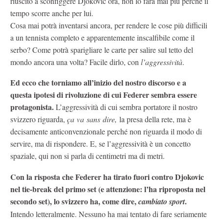
riuscito a sconfiggere Djokovic ora, non lo farà mai più perché il
tempo scorre anche per lui.
Cosa mai potrà inventarsi ancora, per rendere le cose più difficili
a un tennista completo e apparentemente inscalfibile come il
serbo? Come potrà sparigliare le carte per salire sul tetto del
mondo ancora una volta? Facile dirlo, con
l’aggressività
.
Ed ecco che torniamo all’inizio del nostro discorso e a
questa ipotesi di rivoluzione di cui Federer sembra essere
protagonista.
L’aggressività di cui sembra portatore il nostro
svizzero riguarda,
ça
va
sans
dire,
la presa della rete, ma è
decisamente anticonvenzionale perché non riguarda il modo di
servire, ma di rispondere. E, se l’aggressività è un concetto
spaziale, qui non si parla di centimetri ma di metri.
Con la risposta che Federer ha tirato fuori contro Djokovic
nel tie-break del primo set (e attenzione: l’ha riproposta nel
secondo set), lo svizzero ha, come dire,
.
cambiato sport
Intendo letteralmente. Nessuno ha mai tentato di fare seriamente