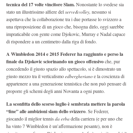
tecnica del 17 volte vincitore Slam.
Nonostante lo svedese sia
stato un illustrissimo alfiere del
serve&volley,
nessuno si
aspettava che la collaborazione tra i due portasse lo svizzero a
una riproposizione di un gioco che, bisogna dirlo, oggi sarebbe
impraticabile con gente come Djokovic, Murray e Nadal capace
di rispondere a un centimetro dalla riga di fondo.
A Wimbledon 2014 e 2015 Federer ha raggiunto e perso la
finale da Djokovic sciorinando un gioco offensivo
che, pur
concedendo il giusto spazio allo spettacolo, si è dimostrato un
giusto mezzo tra il verticalismo
edbergheriano
e la coscienza di
appartenere a una generazione tennistica che non può pensare di
proporre gli schemi degli anni Novanta a ogni punto.
La sconfitta dello scorso luglio è sembrata mettere la parola
“fine” alle ambizioni slam dello svizzero
. Se Federer,
giocando il miglior tennis
da erba
della carriera (e per uno che
ha vinto 7 Wimbledon è un’affermazione pesante), non è