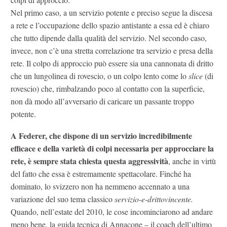
Nel primo caso, a un servizio potente e preciso segue la discesa
a rete e l’occupazione dello spazio antistante a essa ed è chiaro
che tutto dipende dalla qualità del servizio. Nel secondo caso,
invece, non c’è una stretta correlazione tra servizio e presa della
rete. Il colpo di approccio può essere sia una cannonata di dritto
che un lungolinea di rovescio, o un colpo lento come lo
slice
(di
rovescio) che, rimbalzando poco al contatto con la superficie,
non dà modo all’avversario di caricare un passante troppo
potente.
A Federer, che dispone di un servizio incredibilmente
efficace e della varietà di colpi necessaria per approcciare la
rete, è sempre stata chiesta questa aggressività
, anche in virtù
del fatto che essa è estremamente spettacolare. Finché ha
dominato, lo svizzero non ha nemmeno accennato a una
variazione del suo tema classico
servizio-e-drittovincente.
Quando, nell’estate del 2010, le cose incominciarono ad andare
meno bene, la guida tecnica di Annacone – il coach dell’ultimo