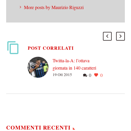
More posts by Maurizio Riguzzi
POST CORRELATI
Twitta-la-A: l’ottava
giornata in 140 caratteri
19 Ott 2015
0
0
#giocatoridispersi1 dal
trasferimento nel “calcio
che conta” Cerci non ne ha
imbroccata più una. Sapore
di meteora.
#Diegononcimollare
#Diegodovesei Se…
COMMENTI RECENTI