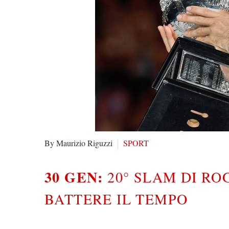
By Maurizio Riguzzi
SPORT
30 GEN:
20° SLAM DI RO
BATTERE IL TEMPO