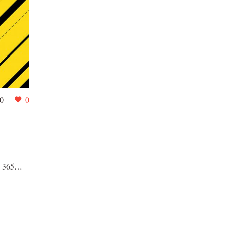
0
0
7
mi 365…