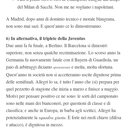
del Milan di Sacchi. Non me ne vogliano i napoletani.
A Madrid, dopo anni di dominio tecnico e morale blaugrana,
non sono mai sazi. E quest’anno ce lo dimostreranno.
6) In alternativa, i
l triplete della Juventus
Due anni fa fu finale, a Berlino. Il Barcelona si dimostrò
superiore, non senza qualche recriminazione. Lo scorso anno la
Germania fu nuovamente fatale con il Bayern di Guardiola, un
paio di arbitraggi diciamo
e molta, molta sfortuna.
spensierati
Quest’anno in società non si accetteranno uscite dignitose prima
delle semifinali. Allegri lo sa, è tutto l’anno che (si) prepara per
quel pezzetto di stagione che inizia a marzo e finisce a maggio.
Motivi per pensare positivo ce ne sono: le sorti del campionato
sono nelle mani dei bianconeri, per questioni di classe e di
classifica; e anche in Europa, in barba agli scettici, Allegri ha
potenzialmente la
squadra giusta
. È forte nei ruoli chiave (difesa
e attacco), è dignitosa in mezzo.