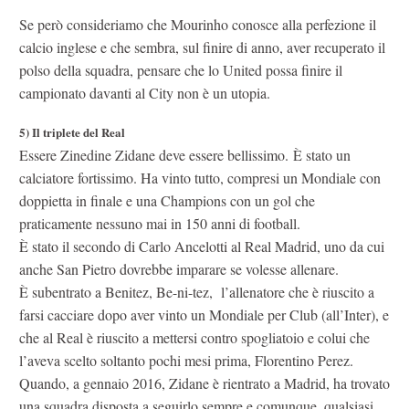
Se però consideriamo che Mourinho conosce alla perfezione il
calcio inglese e che sembra, sul finire di anno, aver recuperato il
polso della squadra, pensare che lo United possa finire il
campionato davanti al City non è un utopia.
5)
Il triplete del Real
Essere Zinedine Zidane deve essere bellissimo. È stato un
calciatore fortissimo. Ha vinto tutto, compresi un Mondiale con
doppietta in finale e una Champions con un gol che
praticamente nessuno mai in 150 anni di football.
È stato il secondo di Carlo Ancelotti al Real Madrid, uno da cui
anche San Pietro dovrebbe imparare se volesse allenare.
È subentrato a Benitez, Be-ni-tez, l’allenatore che è riuscito a
farsi cacciare dopo aver vinto un Mondiale per Club (all’Inter), e
che al Real è riuscito a mettersi contro spogliatoio e colui che
l’aveva scelto soltanto pochi mesi prima, Florentino Perez.
Quando, a gennaio 2016, Zidane è rientrato a Madrid, ha trovato
una squadra disposta a seguirlo sempre e comunque, qualsiasi