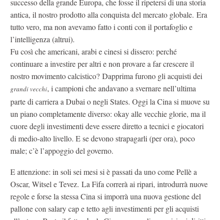
successo della grande Europa, che fosse il ripetersi di una storia
antica, il nostro prodotto alla conquista del mercato globale. Era
tutto vero, ma non avevamo fatto i conti con il portafoglio e
l’intelligenza (altrui).
Fu così che americani, arabi e cinesi si dissero: perché
continuare a investire per altri e non provare a far crescere il
nostro movimento calcistico? Dapprima furono gli acquisti dei
, i campioni che andavano a svernare nell’ultima
grandi vecchi
parte di carriera a Dubai o negli States. Oggi la Cina si muove su
un piano completamente diverso: okay alle vecchie glorie, ma il
cuore degli investimenti deve essere diretto a tecnici e giocatori
di medio-alto livello. E se devono strapagarli (per ora), poco
male; c’è l’appoggio del governo.
E attenzione: in soli sei mesi si è passati da uno come Pellè a
Oscar, Witsel e Tevez. La Fifa correrà ai ripari, introdurrà nuove
regole e forse la stessa Cina si imporrà una nuova gestione del
pallone con salary cap e tetto agli investimenti per gli acquisti