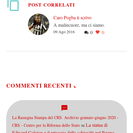
POST CORRELATI
Caro Pogba ti scrivo
A malincuore, ma ci siamo.
09 Ago 2016
0
0
Paul Pogba, Paul Labile
Pogba, è passato al
Manchester United,
andando a completare la
trattativa…
COMMENTI RECENTI
La Rassegna Stampa del CRS. Archivio gennaio-giugno 2020 -
La statua di
CRS - Centro per la Riforma dello Stato
su
Edward Colston e il retaggio della schiavitù nel Regno