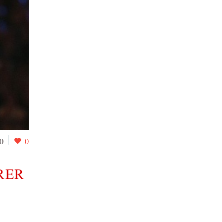
0
0
RER