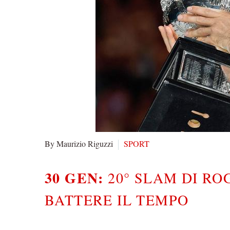
By Maurizio Riguzzi
SPORT
30 GEN:
20° SLAM DI RO
BATTERE IL TEMPO