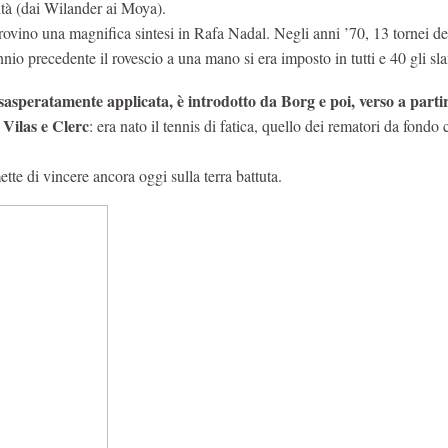
lità (dai Wilander ai Moya).
trovino una magnifica sintesi in Rafa Nadal. Negli anni ’70, 13 tornei de
nio precedente il rovescio a una mano si era imposto in tutti e 40 gli sl
sasperatamente applicata, è introdotto da Borg e poi, verso a partir
 Vilas e Clerc
: era nato il tennis di fatica, quello dei rematori da fondo
tte di vincere ancora oggi sulla terra battuta.