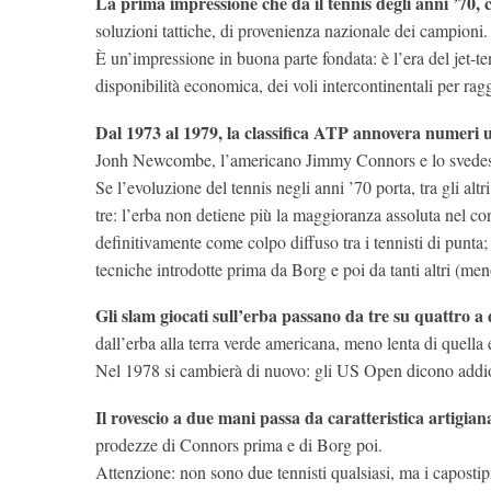
La prima impressione che dà il tennis degli anni ’70,
soluzioni tattiche, di provenienza nazionale dei campioni.
È un’impressione in buona parte fondata: è l’era del jet-
disponibilità economica, dei voli intercontinentali per ragg
Dal 1973 al 1979, la classifica ATP annovera numeri 
Jonh Newcombe, l’americano Jimmy Connors e lo svedes
Se l’evoluzione del tennis negli anni ’70 porta, tra gli altr
tre: l’erba non detiene più la maggioranza assoluta nel con
definitivamente come colpo diffuso tra i tennisti di punta; 
tecniche introdotte prima da Borg e poi da tanti altri (men
Gli slam giocati sull’erba passano da tre su quattro a
dall’erba alla terra verde americana, meno lenta di quel
Nel 1978 si cambierà di nuovo: gli US Open dicono addio
Il rovescio a due mani passa da caratteristica artigiana
prodezze di Connors prima e di Borg poi.
Attenzione: non sono due tennisti qualsiasi, ma i capostipi