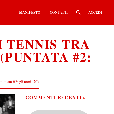
MANIFESTO
CONTATTI
ACCEDI
I TENNIS TRA
(PUNTATA #2:
puntata #2: gli anni ‘70)
COMMENTI RECENTI