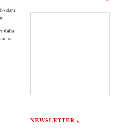
llo slam
am.
e dalla
 campo,
NEWSLETTER