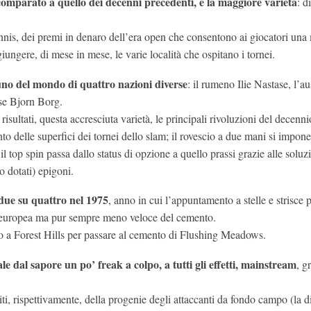
 comparato a quello dei decenni precedenti, è la maggiore varietà
: di
tennis, dei premi in denaro dell’era open che consentono ai giocatori un
iungere, di mese in mese, le varie località che ospitano i tornei.
uno del mondo di quattro nazioni diverse
: il rumeno Ilie Nastase, l’au
e Bjorn Borg.
i risultati, questa accresciuta varietà, le principali rivoluzioni del decenn
to delle superfici dei tornei dello slam; il rovescio a due mani si impone
il top spin passa dallo status di opzione a quello prassi grazie alle soluz
o dotati) epigoni.
 due su quattro nel 1975
, anno in cui l’appuntamento a stelle e strisce 
la europea ma pur sempre meno veloce del cemento.
 a Forest Hills per passare al cemento di Flushing Meadows.
le dal sapore un po’ freak a colpo, a tutti gli effetti, mainstream
, g
ti, rispettivamente, della progenie degli attaccanti da fondo campo (la d