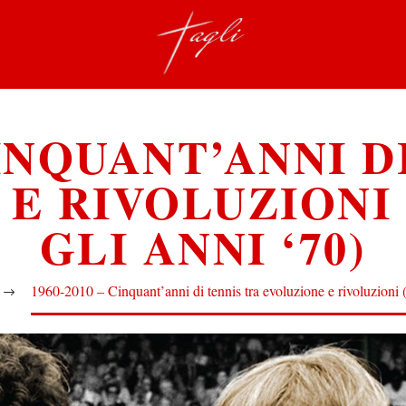
 CINQUANT’ANNI D
E RIVOLUZIONI 
GLI ANNI ‘70)
1960-2010 – Cinquant’anni di tennis tra evoluzione e rivoluzioni (