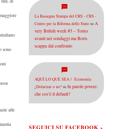
 stili, di
a maggiore
La Rassegna Stampa del CRS - CRS -
A
Centro per la Riforma dello Stato
su
very British week #3 – Tories
straliano
avanti nei sondaggi ma Boris
scappa dal confronto
io sono
ioni
AQUÍ LO QUE SEA / Economía:
passa
In parole povere:
¿Dolarizar o no?
su
che cos’è il default?
razie alle
inastia
SEGUICI SU FACEBOOK