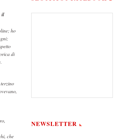
 il
line; ho
gni;
spetto
orica di
.
 terzino
uovevano,
ro,
NEWSLETTER
hi, che