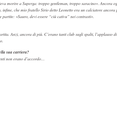
teva morire a Superga: troppo gentleman, troppo saracino». Ancora og
infine, che mio fratello Sirio detto Leonetto era un calciatore ancora p
 partite: «Sauro, devi essere “ciù cativu” nei contrasti».
tita. Anzi, ancora di più. C’erano tanti club sugli spalti, l’applauso di
o.
ella sua carriera?
igenti non erano d’accordo…