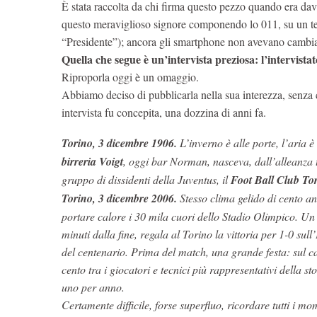
È stata raccolta da chi firma questo pezzo quando era dav
questo meraviglioso signore componendo lo 011, su un tele
“Presidente”); ancora gli smartphone non avevano cambiato
Quella che segue è un’intervista preziosa: l’intervista
Riproporla oggi è un omaggio.
Abbiamo deciso di pubblicarla nella sua interezza, senza 
intervista fu concepita, una dozzina di anni fa.
Torino, 3 dicembre 1906.
L’inverno è alle porte, l’aria è
birreria Voigt
, oggi bar Norman, nasceva, dall’alleanza 
gruppo di dissidenti della Juventus, il
Foot Ball Club To
Torino, 3 dicembre 2006.
Stesso clima gelido di cento a
portare calore i 30 mila cuori dello Stadio Olimpico. Un
minuti dalla fine, regala al Torino la vittoria per 1-0 sul
del centenario. Prima del match, una grande festa: sul ca
cento tra i giocatori e tecnici più rappresentativi della s
uno per anno.
Certamente difficile, forse superfluo, ricordare tutti i mom