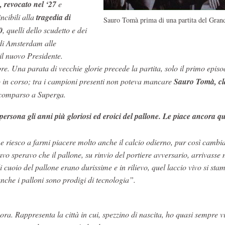
, revocato nel ‘27
e
ncibili alla
tragedia di
Sauro Tomà prima di una partita del Gran
0
, quelli dello scudetto e dei
i di Amsterdam alle
 il nuovo Presidente.
re. Una parata di vecchie glorie precede la partita, solo il primo episo
no in corso; tra i campioni presenti non poteva mancare
Sauro Tomà, cl
scomparso a Superga.
persona gli anni più gloriosi ed eroici del pallone. Le piace ancora q
me riesco a farmi piacere molto anche il calcio odierno, pur così cambi
o speravo che il pallone, su rinvio del portiere avversario, arrivasse 
di cuoio del pallone erano durissime e in rilievo, quel laccio vivo si st
anche i palloni sono prodigi di tecnologia”.
a. Rappresenta la città in cui, spezzino di nascita, ho quasi sempre v