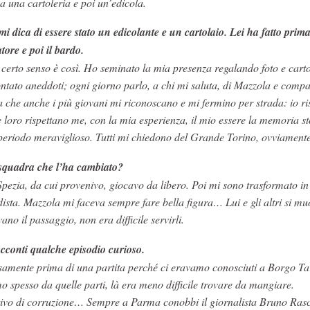
ma u
na cartoleria e poi un’edicola.
i dica di essere stato un edicolante e un cartolaio. Lei ha fatto prima
atore e poi il bardo.
 certo senso è così. Ho seminato la mia presenza regalando foto e carto
ntato aneddoti; ogni giorno parlo, a chi mi saluta, di Mazzola e compa
a che anche i più giovani mi riconoscano e mi fermino per strada: io ri
e loro rispettano me, con la mia esperienza, il mio essere la memoria st
periodo meraviglioso. Tutti mi chiedono del Grande Torino, ovviamente
squadra che l’ha cambiato?
Spezia, da cui provenivo, giocavo da libero. Poi mi sono trasformato in
ista. Mazzola mi faceva sempre fare bella figura… Lui e gli altri si m
vano il passaggio, non era difficile servirli.
cconti qualche episodio curioso.
uosamente prima di una partita perché ci eravamo conosciuti a Borgo Ta
 spesso da quelle parti, là era meno difficile trovare da mangiare.
tivo di corruzione… Sempre a Parma conobbi il giornalista Bruno Rasc