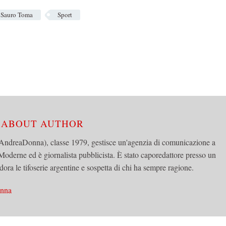
Sauro Toma
Sport
/ ABOUT AUTHOR
AndreaDonna), classe 1979, gestisce un'agenzia di comunicazione a
 Moderne ed è giornalista pubblicista. È stato caporedattore presso un
dora le tifoserie argentine e sospetta di chi ha sempre ragione.
onna