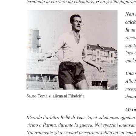
terminata la carriera da calciatore, vi ho gestito dappri
Non m
calci
In un
racco
capit
loro 
quel 
Una 
Allo 
metod
Sauro Tomà si allena al Filadelfia
detta
Mi ra
Ricordo l’arbitro Bellé di Venezia, ci salutammo affett
vicino a Parma, durante la guerra. Noi spezzini andavamo
Naturalmente gli avversari pensarono subito ad un tenta