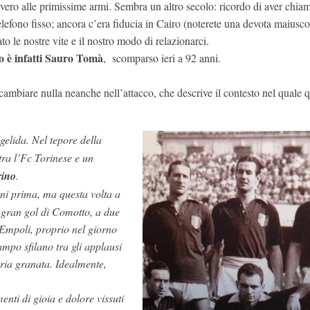
vero alle primissime armi. Sembra un altro secolo: ricordo di aver chia
fono fisso; ancora c’era fiducia in Cairo (noterete una devota maiusco
 le nostre vite e il nostro modo di relazionarci.
to è infatti Sauro Tomà
, scomparso ieri a 92 anni.
cambiare nulla neanche nell’attacco, che descrive il contesto nel quale 
 gelida. Nel tepore della
tra l’Fc Torinese e un
rino
.
nni prima, ma questa volta a
 gran gol di Comotto, a due
l’Empoli, proprio nel giorno
mpo sfilano tra gli applausi
toria granata. Idealmente,
enti di gioia e dolore vissuti