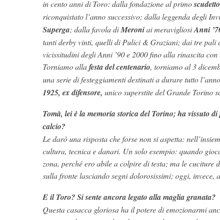
in cento anni di Toro: dalla fondazione al primo
scudetto
riconquistato l’anno successivo; dalla leggenda degli Invi
Superga
; dalla favola di
Meroni
ai meravigliosi
Anni ’7
tanti derby vinti, quelli di Pulici & Graziani; dai tre pal
vicissitudini degli Anni ’90 e 2000 fino alla rinascita con
Torniamo alla
festa del centenario
, torniamo al 3 dicemb
una serie di festeggiamenti destinati a durare tutto l’an
1925, ex difensore,
unico superstite del Grande Torino 
Tomà, lei è la memoria storica del Torino; ha vissuto di 
calcio?
Le darò una risposta che forse non si aspetta: nell’insie
cultura, tecnica e danari. Un solo esempio: quando giocav
zona, perché ero abile a colpire di testa; ma le cuciture 
sulla fronte lasciando segni dolorosissimi; oggi, invece, 
E il Toro? Si sente ancora legato alla maglia granata?
Questa casacca gloriosa ha il potere di emozionarmi ancor