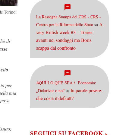
de Torino
La Rassegna Stampa del CRS - CRS -
A
Centro per la Riforma dello Stato
su
very British week #3 – Tories
avanti nei sondaggi ma Boris
dio di
scappa dal confronto
asse
uesto
AQUÍ LO QUE SEA / Economía:
ato per
In parole povere:
¿Dolarizar o no?
su
nella mia
che cos’è il default?
ampava
issuto;
SEGUICI SU FACEBOOK