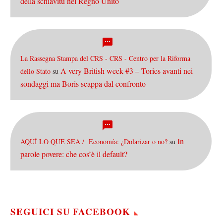
della schiavitù nel Regno Unito
La Rassegna Stampa del CRS - CRS - Centro per la Riforma
A very British week #3 – Tories avanti nei
dello Stato
su
sondaggi ma Boris scappa dal confronto
In
AQUÍ LO QUE SEA / Economía: ¿Dolarizar o no?
su
parole povere: che cos’è il default?
SEGUICI SU FACEBOOK