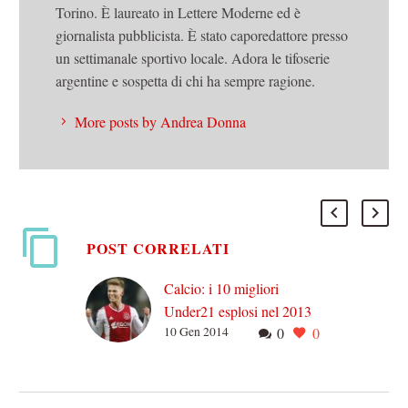
Torino. È laureato in Lettere Moderne ed è
giornalista pubblicista. È stato caporedattore presso
un settimanale sportivo locale. Adora le tifoserie
argentine e sospetta di chi ha sempre ragione.
More posts by Andrea Donna
POST CORRELATI
Calcio: i 10 migliori
Under21 esplosi nel 2013
10 Gen 2014
0
0
Pogba, Marquinhos,
Draxler e Varane sono
oramai dei vecchietti, roba
del 2012: la loro esplosione