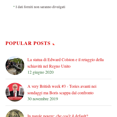
*
I dati forniti non saranno divulgati
POPULAR POSTS
La statua di Edward Colston e il retaggio della
schiavitù nel Regno Unito
12 giugno 2020
A very British week #3 - Tories avanti nei
sondaggi ma Boris scappa dal confronto
30 novembre 2019
In parole povere: che cos'è il default?