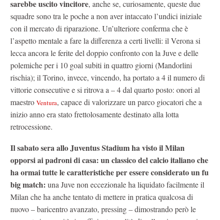
sarebbe uscito vincitore
, anche se, curiosamente, queste due
squadre sono tra le poche a non aver intaccato l’undici iniziale
con il mercato di riparazione. Un’ulteriore conferma che è
l’aspetto mentale a fare la differenza a certi livelli: il Verona si
lecca ancora le ferite del doppio confronto con la Juve e delle
polemiche per i 10 goal subiti in quattro giorni (Mandorlini
rischia); il Torino, invece, vincendo, ha portato a 4 il numero di
vittorie consecutive e si ritrova a – 4 dal quarto posto: onori al
maestro
, capace di valorizzare un parco giocatori che a
Ventura
inizio anno era stato frettolosamente destinato alla lotta
retrocessione.
Il sabato sera allo Juventus Stadium ha visto il Milan
opporsi ai padroni di casa: un classico del calcio italiano che
ha ormai tutte le caratteristiche per essere considerato
un
fu
big match:
una Juve non eccezionale ha liquidato facilmente il
Milan che ha anche tentato di mettere in pratica qualcosa di
nuovo – baricentro avanzato, pressing – dimostrando però le