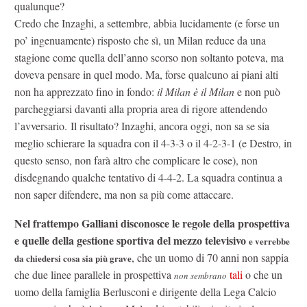
qualunque?
Credo che Inzaghi, a settembre, abbia lucidamente (e forse un
po’ ingenuamente) risposto che sì, un Milan reduce da una
stagione come quella dell’anno scorso non soltanto poteva, ma
doveva pensare in quel modo. Ma, forse qualcuno ai piani alti
non ha apprezzato fino in fondo:
il Milan è il Milan
e non può
parcheggiarsi davanti alla propria area di rigore attendendo
l’avversario. Il risultato? Inzaghi, ancora oggi, non sa se sia
meglio schierare la squadra con il 4-3-3 o il 4-2-3-1 (e Destro, in
questo senso, non farà altro che complicare le cose), non
disdegnando qualche tentativo di 4-4-2. La squadra continua a
non saper difendere, ma non sa più come attaccare.
Nel frattempo Galliani disconosce le regole della prospettiva
e quelle della gestione sportiva del mezzo televisivo
e verrebbe
, che un uomo di 70 anni non sappia
da chiedersi cosa sia più grave
che due linee parallele in prospettiva
tali
o che un
non sembrano
uomo della famiglia Berlusconi e dirigente della Lega Calcio