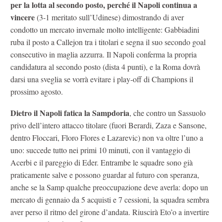
per la lotta al secondo posto, perché il Napoli continua a
vincere
(3-1 meritato sull’Udinese) dimostrando di aver
condotto un mercato invernale molto intelligente: Gabbiadini
ruba il posto a Callejon tra i titolari e segna il suo secondo goal
consecutivo in maglia azzurra. Il Napoli conferma la propria
candidatura al secondo posto (dista 4 punti), e la Roma dovrà
darsi una sveglia se vorrà evitare i play-off di Champions il
prossimo agosto.
Dietro il Napoli
fatica la Sampdoria
, che contro un Sassuolo
privo dell’intero attacco titolare (fuori Berardi, Zaza e Sansone,
dentro Floccari, Floro Flores e Lazarevic) non va oltre l’uno a
uno: succede tutto nei primi 10 minuti, con il vantaggio di
Acerbi e il pareggio di Eder. Entrambe le squadre sono già
praticamente salve e possono guardar al futuro con speranza,
anche se la Samp qualche preoccupazione deve averla: dopo un
mercato di gennaio da 5 acquisti e 7 cessioni, la squadra sembra
aver perso il ritmo del girone d’andata. Riuscirà Eto’o a invertire