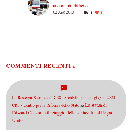
ancora più difficile
02 Ago 2013
0
0
E venne il giorno.
Rispettoso di tutti i
pronostici, non nella
sostanza ma nel contorno:
gli osanna dei violacei
popolani…
COMMENTI RECENTI
La Rassegna Stampa del CRS. Archivio gennaio-giugno 2020 -
La statua di
CRS - Centro per la Riforma dello Stato
su
Edward Colston e il retaggio della schiavitù nel Regno
Unito