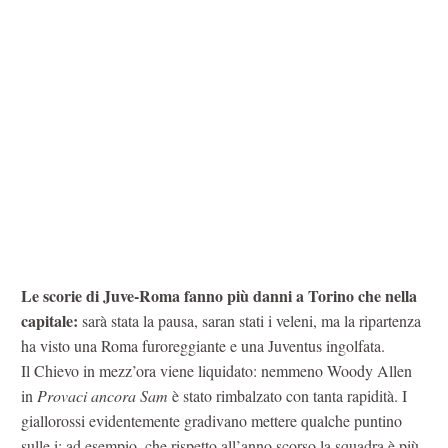
Le scorie di Juve-Roma fanno più danni a Torino che nella
capitale:
sarà stata la pausa, saran stati i veleni, ma la ripartenza
ha visto una Roma furoreggiante e una Juventus ingolfata.
Il Chievo in mezz’ora viene liquidato: nemmeno Woody Allen
in
Provaci ancora Sam
è stato rimbalzato con tanta rapidità. I
giallorossi evidentemente gradivano mettere qualche puntino
sulle i: ad esempio, che rispetto all’anno scorso la squadra è più