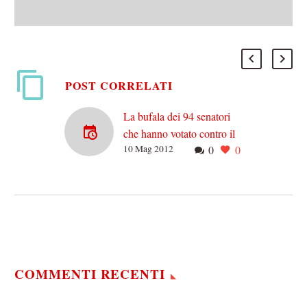
POST CORRELATI
La bufala dei 94 senatori
che hanno votato contro il
10 Mag 2012
0
0
taglio alle pensioni d’oro
Una cosa che mi affascina
di alcune bufale è la
complessità
dell’argomento. Nel senso
che mi stupisco sempre di
quanta…
COMMENTI RECENTI