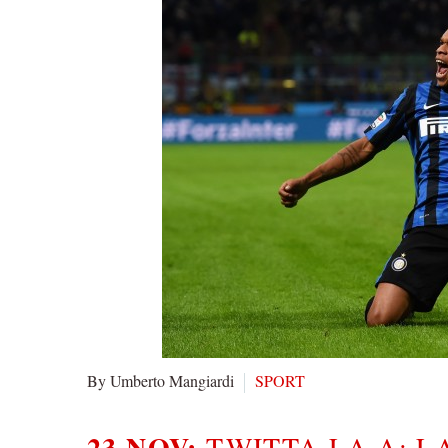
By Umberto Mangiardi
SPORT
23 NOV:
TWITTA-LA-A: L