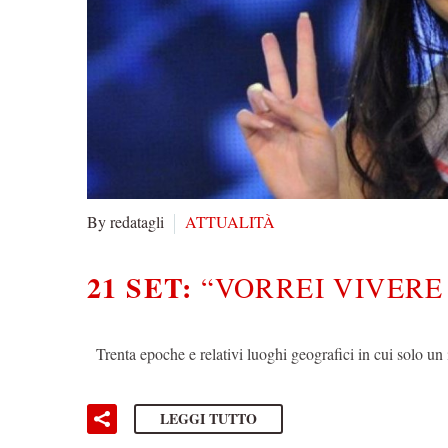
By redatagli
ATTUALITÀ
21 SET:
“VORREI VIVERE
Trenta epoche e relativi luoghi geografici in cui solo u
LEGGI TUTTO