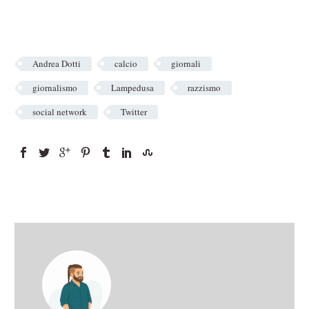
Andrea Dotti
calcio
giornali
giornalismo
Lampedusa
razzismo
social network
Twitter