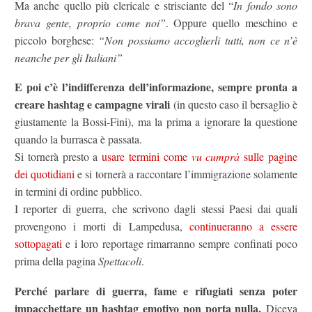
Ma anche quello più clericale e strisciante del “
In fondo sono
brava gente, proprio come noi”
. Oppure quello meschino e
piccolo borghese:
“Non possiamo accoglierli tutti, non ce n’è
neanche per gli Italiani”
E poi c’è l’indifferenza dell’informazione, sempre pronta a
creare hashtag e campagne virali
(in questo caso il bersaglio è
giustamente la Bossi-Fini), ma la prima a ignorare la questione
quando la burrasca è passata.
Si tornerà presto a
usare termini come
vu cumprà
sulle pagine
dei quotidiani
e si tornerà a raccontare l’immigrazione solamente
in termini di ordine pubblico.
I reporter di guerra, che scrivono dagli stessi Paesi dai quali
provengono i morti di Lampedusa,
continueranno a essere
sottopagati
e i loro reportage rimarranno sempre confinati poco
prima della pagina
Spettacoli
.
Perché parlare di guerra, fame e rifugiati senza poter
impacchettare un hashtag emotivo non porta nulla.
Diceva