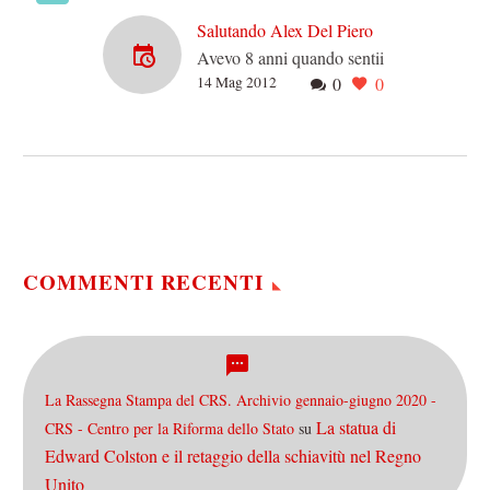
Salutando Alex Del Piero
Avevo 8 anni quando sentii
14 Mag 2012
0
0
parlare per la prima volta di
lui. Tiravo i primi calci al
pallone nei pulcini…
COMMENTI RECENTI
La Rassegna Stampa del CRS. Archivio gennaio-giugno 2020 -
La statua di
CRS - Centro per la Riforma dello Stato
su
Edward Colston e il retaggio della schiavitù nel Regno
Unito