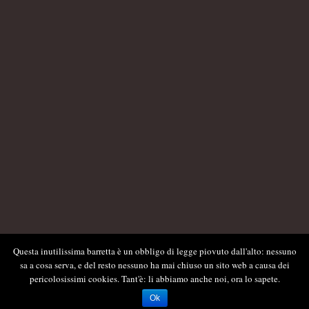
Questa inutilissima barretta è un obbligo di legge piovuto dall'alto: nessuno
sa a cosa serva, e del resto nessuno ha mai chiuso un sito web a causa dei
pericolosissimi cookies. Tant'è: li abbiamo anche noi, ora lo sapete.
Ok