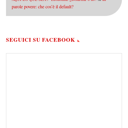
parole povere: che cos’è il default?
SEGUICI SU FACEBOOK