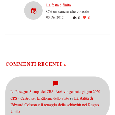
La festa è finita
C’è un cancro che corrode
03 Dic 2012
0
0
il nostro Paese e sembra
inarrestabile. Gli Italiani
sono sempre più lontani
dalla propria classe…
COMMENTI RECENTI
La Rassegna Stampa del CRS. Archivio gennaio-giugno 2020 -
La statua di
CRS - Centro per la Riforma dello Stato
su
Edward Colston e il retaggio della schiavitù nel Regno
Unito