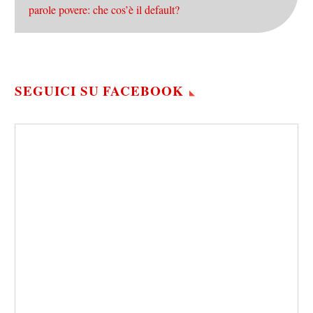
parole povere: che cos’è il default?
SEGUICI SU FACEBOOK