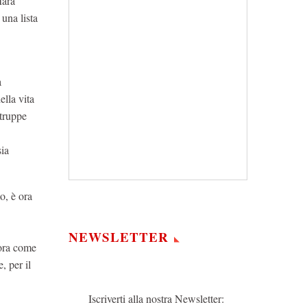
Mara
 una lista
a
ella vita
 truppe
sia
o, è ora
NEWSLETTER
 ora come
, per il
Iscriverti alla nostra Newsletter: