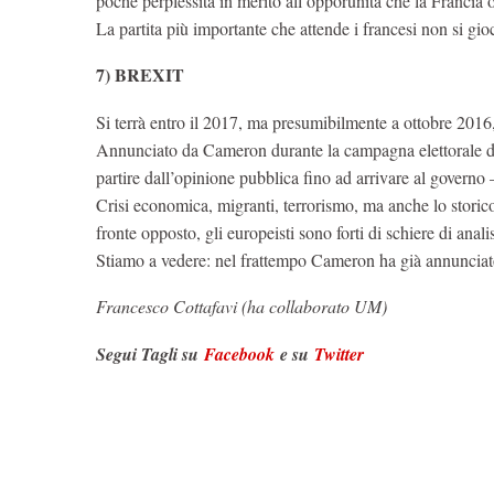
poche perplessita in merito all’opporunità che la Francia os
La partita più importante che attende i francesi non si gio
7) BREXIT
Si terrà entro il 2017, ma presumibilmente a ottobre 2016,
Annunciato da Cameron durante la campagna elettorale del
partire dall’opinione pubblica fino ad arrivare al governo
Crisi economica, migranti, terrorismo, ma anche lo storic
fronte opposto, gli europeisti sono forti di schiere di ana
Stiamo a vedere: nel frattempo Cameron ha già annunciato
Francesco Cottafavi (ha collaborato UM)
Segui Tagli su
Facebook
e su
Twitter