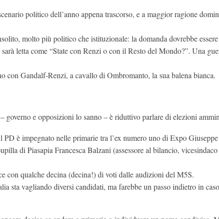
scenario politico dell’anno appena trascorso, e a maggior ragione domi
solito, molto più politico che istituzionale: la domanda dovrebbe essere
 sarà letta come “State con Renzi o con il Resto del Mondo?”. Una gue
nno con Gandalf-Renzi, a cavallo di Ombromanto, la sua balena bianca.
– governo e opposizioni lo sanno – è riduttivo parlare di elezioni ammini
: il PD è impegnato nelle primarie tra l’ex numero uno di Expo Giuseppe
upilla di Piasapia Francesca Balzani (assessore al bilancio, vicesindaco
rice con qualche decina (decina!) di voti dalle audizioni del M5S.
lia sta vagliando diversi candidati, ma farebbe un passo indietro in caso