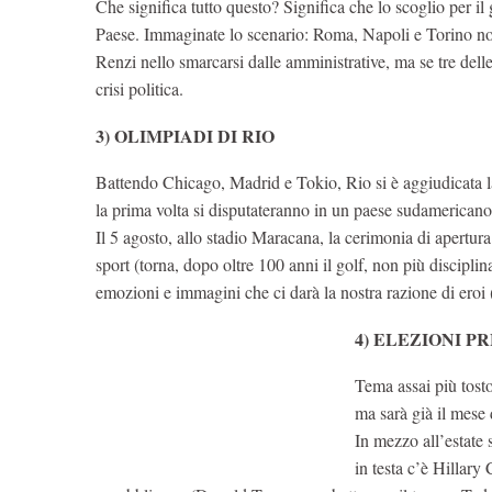
Che significa tutto questo? Significa che lo scoglio per il
Paese. Immaginate lo scenario: Roma, Napoli e Torino non
Renzi nello smarcarsi dalle amministrative, ma se tre delle 
crisi politica.
3) OLIMPIADI DI RIO
Battendo Chicago, Madrid e Tokio, Rio si è aggiudicata 
la prima volta si disputateranno in un paese sudamericano
Il 5 agosto, allo stadio Maracana, la cerimonia di apertur
sport (torna, dopo oltre 100 anni il golf, non più discipli
emozioni e immagini che ci darà la nostra razione di eroi (
4) ELEZIONI 
Tema assai più tost
ma sarà già il mese 
In mezzo all’estate
in testa c’è Hillary