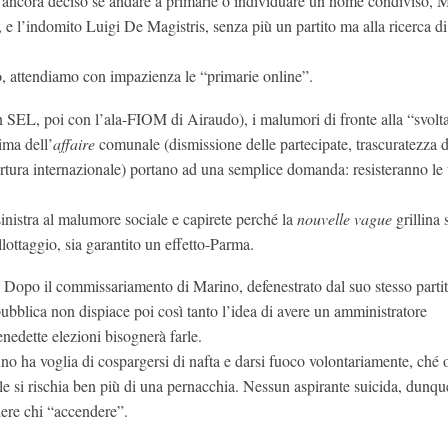
 ancora deciso se andare a primarie o individuare un nome condiviso, 
, e l’indomito Luigi De Magistris, senza più un partito ma alla ricerca di
, attendiamo con impazienza le “primarie online”.
 SEL, poi con l’ala-FIOM di Airaudo), i malumori di fronte alla “svolt
ima dell’
affaire
comunale (dismissione delle partecipate, trascuratezza d
ertura internazionale) portano ad una semplice domanda: resisteranno le
inistra al malumore sociale e capirete perché la
nouvelle vague
grillina 
llottaggio, sia garantito un effetto-Parma.
. Dopo il commissariamento di Marino, defenestrato dal suo stesso partit
 pubblica non dispiace poi così tanto l’idea di avere un amministratore
nedette elezioni bisognerà farle.
no ha voglia di cospargersi di nafta e darsi fuoco volontariamente, ché
ale si rischia ben più di una pernacchia. Nessun aspirante suicida, dunque
dere chi “accendere”.