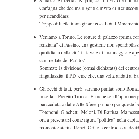
Situazione incerta a Napoli, con un PD che non ha
Carfagna che declina il gentile invito di Berlusconi
per ricandidarsi.
Troppo difficile immaginare cosa farà il Movimento
Veniamo a Torino. Le rotture di palazzo (prima con
renziana” di Fassino, una gestione non spendibiliss
quotidiana della città in favore di una maggiore ap
cammellate del Partito?
Sommate la divisione (ormai dichiarata) del centros
ringalluzzita: il PD teme che, una volta andati al ba
Gli occhi di tutti, però, saranno puntati sono Roma
in sella il Prefetto Tronca. E anche se all’opinione
paracadutato dalle Alte Sfere, prima o poi queste be
Totonomi: Giachetti, Meloni, Di Battista. Ma nessu
ora a presentarsi come figura “politica” nella capit
momento: starà a Renzi, Grillo e centrodestra deci