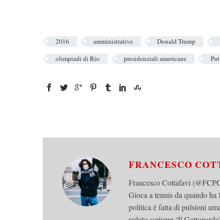
2016
amministrative
Donald Trump
olimpiadi di Rio
presidenziali americane
Put
FRANCESCO COT
Francesco Cottafavi (@FCPCot
Gioca a tennis da quando ha 8
politica è fatta di pulsioni u
voluto scrivere ‘Il Gattopard