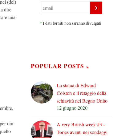
nel (del)
a dire
icare una
*
I dati forniti non saranno divulgati
POPULAR POSTS
La statua di Edward
Colston e il retaggio della
schiavitù nel Regno Unito
12 giugno 2020
vembre,
per ora
A very British week #3 -
quello
Tories avanti nei sondaggi