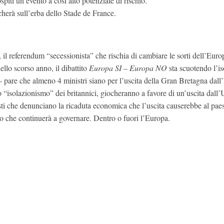
piti un evento a così alto potenziale di rischio.
cherà sull’erba dello Stade de France.
 il referendum “secessionista” che rischia di cambiare le sorti dell’Euro
lo scorso anno, il dibattito
Europa SI – Europa NO
sta scuotendo l’is
 – pare che almeno 4 ministri siano per l’uscita della Gran Bretagna dall
o “isolazionismo” dei britannici, giocheranno a favore di un’uscita dall
listi che denunciano la ricaduta economica che l’uscita causerebbe al pae
 che continuerà a governare. Dentro o fuori l’Europa.