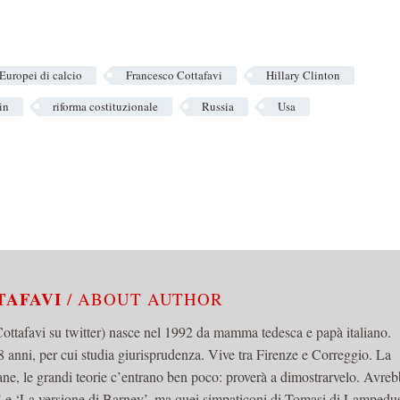
Europei di calcio
Francesco Cottafavi
Hillary Clinton
in
riforma costituzionale
Russia
Usa
TAFAVI
/ ABOUT AUTHOR
tafavi su twitter) nasce nel 1992 da mamma tedesca e papà italiano.
 anni, per cui studia giurisprudenza. Vive tra Firenze e Correggio. La
mane, le grandi teorie c’entrano ben poco: proverà a dimostrarvelo. Avre
o’ e ‘La versione di Barney’, ma quei simpaticoni di Tomasi di Lampedu