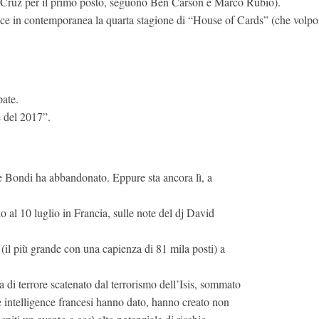
Cruz per il primo posto, seguono Ben Carson e Marco Rubio).
esce in contemporanea la quarta stagione di “House of Cards” (che volpo
pate.
e del 2017”.
ure Bondi ha abbandonato. Eppure sta ancora lì, a
 al 10 luglio in Francia, sulle note del dj David
e (il più grande con una capienza di 81 mila posti) a
a di terrore scatenato dal terrorismo dell’Isis, sommato
e intelligence francesi hanno dato, hanno creato non