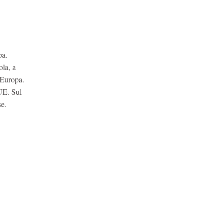
pa.
ola, a
’Europa.
’UE. Sul
se.