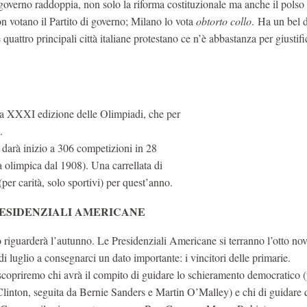
 governo raddoppia, non solo la riforma costituzionale ma anche il polso 
 votano il Partito di governo; Milano lo vota
obtorto collo
. Ha un bel d
quattro principali città italiane protestano ce n’è abbastanza per giustif
la XXXI edizione delle Olimpiadi, che per
.
a darà inizio a 306 competizioni in 28
na olimpica dal 1908). Una carrellata di
per carità, solo sportivi) per quest’anno.
PRESIDENZIALI AMERICANE
o riguarderà l’autunno. Le Presidenziali Americane si terranno l’otto no
di luglio a consegnarci un dato importante: i vincitori delle primarie.
 scopriremo chi avrà il compito di guidare lo schieramento democratico (
 Clinton, seguita da Bernie Sanders e Martin O’Malley) e chi di guidare 