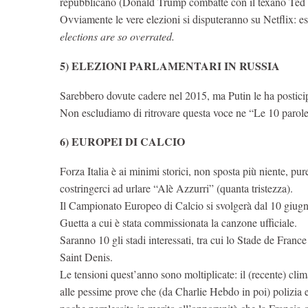
repubblicano (Donald Trump combatte con il texano Ted 
Ovviamente le vere elezioni si disputeranno su Netflix: 
elections are so overrated.
5) ELEZIONI PARLAMENTARI IN RUSSIA
Sarebbero dovute cadere nel 2015, ma Putin le ha postici
Non escludiamo di ritrovare questa voce ne “Le 10 parol
6) EUROPEI DI CALCIO
Forza Italia è ai minimi storici, non sposta più niente, p
costringerci ad urlare “Alè Azzurri” (quanta tristezza).
Il Campionato Europeo di Calcio si svolgerà dal 10 giugno
Guetta a cui è stata commissionata la canzone ufficiale.
Saranno 10 gli stadi interessati, tra cui lo Stade de Franc
Saint Denis.
Le tensioni quest’anno sono moltiplicate: il (recente) clim
alle pessime prove che (da Charlie Hebdo in poi) polizia 