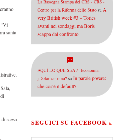
La Rassegna Stampa del CRS - CRS -
neranno
A
Centro per la Riforma dello Stato
su
very British week #3 – Tories
 “Vi
avanti nei sondaggi ma Boris
rra santa
scappa dal confronto
AQUÍ LO QUE SEA / Economía:
strative.
In parole povere:
¿Dolarizar o no?
su
che cos’è il default?
 Sala,
 di
 di scesa
SEGUICI SU FACEBOOK