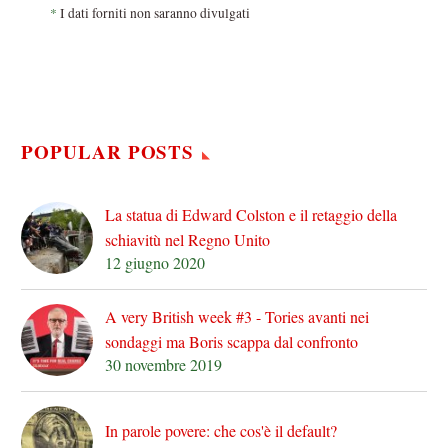
*
I dati forniti non saranno divulgati
POPULAR POSTS
La statua di Edward Colston e il retaggio della
schiavitù nel Regno Unito
12 giugno 2020
A very British week #3 - Tories avanti nei
sondaggi ma Boris scappa dal confronto
30 novembre 2019
In parole povere: che cos'è il default?