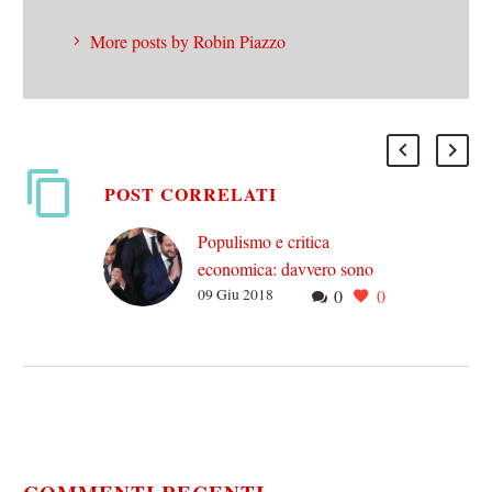
More posts by Robin Piazzo
POST CORRELATI
Populismo e critica
economica: davvero sono
09 Giu 2018
0
0
in relazione necessaria?
Chi come me segue (alla
larga e da sinistra)
un’interpretazione della
contemporaneità “alla
Laclau” – secondo la quale
la crisi economica…