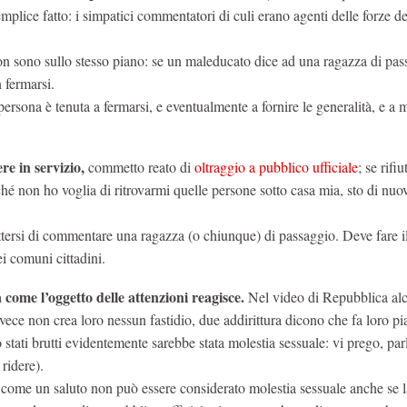
emplice fatto: i simpatici commentatori di culi erano agenti delle forze de
non sono sullo stesso piano: se un maleducato dice ad una ragazza di pa
n fermarsi.
ersona è tenuta a fermarsi, e eventualmente a fornire le generalità, e a m
re in servizio,
commetto reato di
oltraggio a pubblico ufficiale
; se rifiu
rché non ho voglia di ritrovarmi quelle persone sotto casa mia, sto di nuo
 di commentare una ragazza (o chiunque) di passaggio. Deve fare i
ei comuni cittadini.
come l’oggetto delle attenzioni reagisce.
Nel video di Repubblica al
vece non crea loro nessun fastidio, due addirittura dicono che fa loro pi
o stati brutti evidentemente sarebbe stata molestia sessuale: vi prego, par
ridere).
ì come un saluto non può essere considerato molestia sessuale anche se 