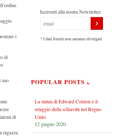
ll’ordine
Iscriverti alla nostra Newsletter:
ssaggio
ostrare i
*
I dati forniti non saranno divulgati
to di
vo
l suo
POPULAR POSTS
La statua di Edward Colston e il
cune
retaggio della schiavitù nel Regno
acere
Unito
latemi di
12 giugno 2020
la ragazza