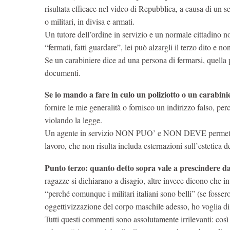
risultata efficace nel video di Repubblica, a causa di un s
o militari, in divisa e armati.
Un tutore dell’ordine in servizio e un normale cittadino 
“fermati, fatti guardare”, lei può alzargli il terzo dito e no
Se un carabiniere dice ad una persona di fermarsi, quella p
documenti.
Se io mando a fare in culo un poliziotto o un carabinie
fornire le mie generalità o fornisco un indirizzo falso, pe
violando la legge.
Un agente in servizio NON PUO’ e NON DEVE permettersi
lavoro, che non risulta includa esternazioni sull’estetica d
Punto terzo: quanto detto sopra vale a prescindere da 
ragazze si dichiarano a disagio, altre invece dicono che in
“perché comunque i militari italiani sono belli” (se fosser
oggettivizzazione del corpo maschile adesso, ho voglia di 
Tutti questi commenti sono assolutamente irrilevanti: cos