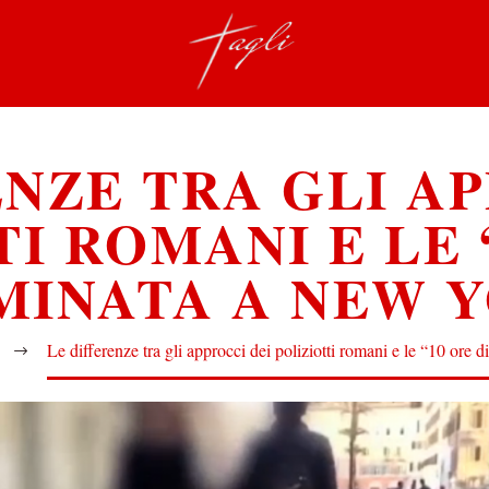
ENZE TRA GLI AP
I ROMANI E LE 
INATA A NEW 
Le differenze tra gli approcci dei poliziotti romani e le “10 or