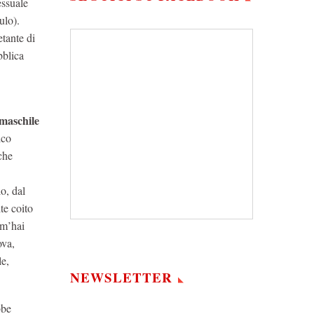
essuale
ulo).
tante di
bblica
 maschile
ico
che
o, dal
te coito
 m’hai
ova,
le,
NEWSLETTER
bbe