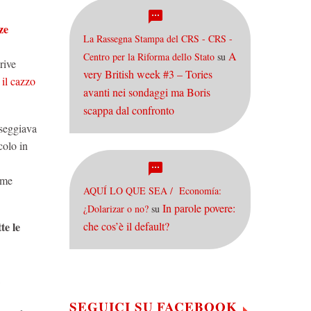
ze
La Rassegna Stampa del CRS - CRS -
A
Centro per la Riforma dello Stato
su
rive
very British week #3 – Tories
il cazzo
avanti nei sondaggi ma Boris
scappa dal confronto
sseggiava
colo in
ome
AQUÍ LO QUE SEA / Economía:
In parole povere:
¿Dolarizar o no?
su
che cos’è il default?
te le
,
SEGUICI SU FACEBOOK