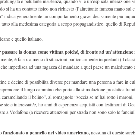
rolungata e petulante insistenza, quando vi è un’esplicita interazione s
o si ha un contatto fisico non richiesto (l’altrettanto famosa mano sul c
ali” indica generalmente un comportamento grave, decisamente più inquie
a tutto alla medesima categoria a scopo propagandistico, quello di Repu
icano e quello italiano.
 passare la donna come vittima poiché, di fronte ad un’attenzione
ente, è falso: a meno di situazioni particolarmente inquietanti (il class
lla che impedisca ad una ragazza di mandare a quel paese un maleducato 
cine e decine di possibilità diverse per mandare una persona a fare in cul
traprendere il lungo cammino che porta alla stimolazione prostatica trami
tai caramellando il belino”, al romagnolo “soccia se m’hai rotto i maroni,
se siete interessati/e, ho anni di esperienza acquisiti con testimoni di Ge
sare a Vodafone (a ricevere attenzioni per strada non sono solo le fanciul
o funzionato a pennello nel video americano,
nessuna di queste sare