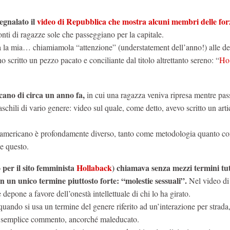
egnalato il
video di Repubblica che mostra alcuni membri delle for
ti di ragazze sole che passeggiano per la capitale.
a la mia… chiamiamola “attenzione” (understatement dell’anno!) alle de
scritto un pezzo pacato e conciliante dal titolo altrettanto sereno: “
Ho 
cano di circa un anno fa,
in cui una ragazza veniva ripresa mentre pa
hili di vario genere: video sul quale, come detto, avevo scritto un arti
llo americano è profondamente diverso, tanto come metodologia quanto c
he questo.
 per il sito femminista
Hollaback
) chiamava senza mezzi termini tut
un unico termine piuttosto forte: “molestie sessuali”.
Nel video di
epone a favore dell’onestà intellettuale di chi lo ha girato.
quando si usa un termine del genere riferito ad un’interazione per strada
 un semplice commento, ancorché maleducato.