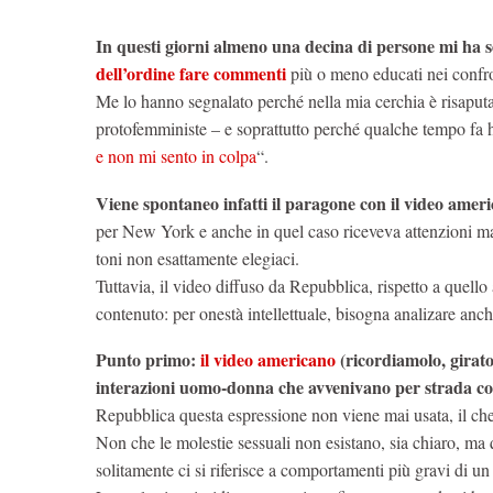
In questi giorni almeno una decina di persone mi ha s
dell’ordine fare commenti
più o meno educati nei confron
Me lo hanno segnalato perché nella mia cerchia è risaput
protofemministe – e soprattutto perché qualche tempo fa ho 
e non mi sento in colpa
“.
Viene spontaneo infatti il paragone con il video ameri
per New York e anche in quel caso riceveva attenzioni masc
toni non esattamente elegiaci.
Tuttavia, il video diffuso da Repubblica, rispetto a que
contenuto: per onestà intellettuale, bisogna analizare anc
Punto primo:
il video americano
(ricordiamolo, girato
interazioni uomo-donna che avvenivano per strada con 
Repubblica questa espressione non viene mai usata, il che d
Non che le molestie sessuali non esistano, sia chiaro, ma 
solitamente ci si riferisce a comportamenti più gravi di