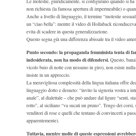
Le molestie, giuridicamente, si configurano quando si ha p
non richiesta (la famosa apertura di impermeabile) o quand
Anche a livello di linguaggio, il termine “molestie sessu
un “ciao bella”: mentre il video di Hollaback riconducev
evita di scadere in questa generalizzazione.
Questo segna già una differenza abissale tra il video amer
Punto secondo: la propaganda femminista tenta di far
indesiderata, non ha modo di difendersi.
Questo, banalm
vicolo buio di notte con nessuno in giro), non esiste nu
insiste in un approccio.
La meravigliosa complessità della lingua italiana offre de
linguaggio dotto e desueto: “invito la signoria vostra a in
anale”, al dialettale – che può andare dal ligure “senti, s
rotto”, al siciliano “va sucati un pruno”. Tengo dei corsi, 
venditori di rose e quelli che tentano di convincerti a pas
apparentemente).
Tuttavia, mentre molte di queste espressioni avrebber