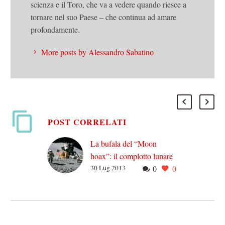
scienza e il Toro, che va a vedere quando riesce a
tornare nel suo Paese – che continua ad amare
profondamente.
More posts by Alessandro Sabatino
POST CORRELATI
La bufala del “Moon
hoax”: il complotto lunare
30 Lug 2013
0
0
Oggi parliamo di una
bufala storica, al pari di
quella delle scie chimiche e
di quelle sul 9/11: quella…