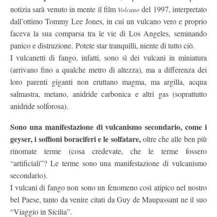
notizia sarà venuto in mente il film
del 1997, interpretato
Volcano
dall’ottimo Tommy Lee Jones, in cui un vulcano vero e proprio
faceva la sua comparsa tra le vie di Los Angeles, seminando
panico e distruzione. Potete star tranquilli, niente di tutto ciò.
I vulcanetti di fango, infatti, sono sì dei vulcani in miniatura
(arrivano fino a qualche metro di altezza), ma a differenza dei
loro parenti giganti non eruttano magma, ma argilla, acqua
salmastra, metano, anidride carbonica e altri gas (soprattutto
anidride solforosa).
Sono una manifestazione di vulcanismo secondario, come i
geyser, i soffioni boraciferi e le solfatare,
oltre che alle ben più
rinomate terme (cosa credevate, che le terme fossero
“artificiali”? Le terme sono una manifestazione di vulcanismo
secondario).
I vulcani di fango non sono un fenomeno così atipico nel nostro
bel Paese, tanto da venire citati da Guy de Maupassant ne il suo
“Viaggio in Sicilia”.