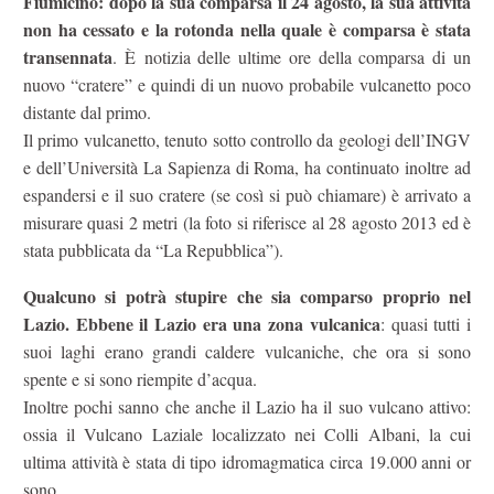
Fiumicino: dopo la sua comparsa il 24 agosto, la sua attività
non ha cessato e la rotonda nella quale è comparsa è stata
transennata
. È notizia delle ultime ore della comparsa di un
nuovo “cratere” e quindi di un nuovo probabile vulcanetto poco
distante dal primo.
Il primo vulcanetto, tenuto sotto controllo da geologi dell’INGV
e dell’Università La Sapienza di Roma, ha continuato inoltre ad
espandersi e il suo cratere (se così si può chiamare) è arrivato a
misurare quasi 2 metri (la foto si riferisce al 28 agosto 2013 ed è
stata pubblicata da “La Repubblica”).
Qualcuno si potrà stupire che sia comparso proprio nel
Lazio. Ebbene il Lazio era una zona vulcanica
: quasi tutti i
suoi laghi erano grandi caldere vulcaniche, che ora si sono
spente e si sono riempite d’acqua.
Inoltre pochi sanno che anche il Lazio ha il suo vulcano attivo:
ossia il Vulcano Laziale localizzato nei Colli Albani, la cui
ultima attività è stata di tipo idromagmatica circa 19.000 anni or
sono.