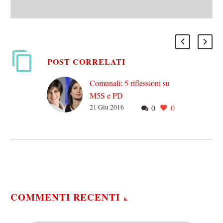
POST CORRELATI
Comunali: 5 riflessioni su
M5S e PD
21 Giu 2016
0
0
1) La contrapposizione
destra vs sinistra è
preistoria. Ora abbiamo una
sola contrapposizione:
sistema/casta contro
elemento di
rottura/anticasta. Nei
feudi…
COMMENTI RECENTI