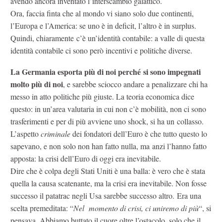
avendo ancora inventato l’interscambio galattico.
Ora, faccia finta che al mondo vi siano solo due continenti,
l’Europa e l’America: se uno è in deficit, l’altro è in surplus.
Quindi, chiaramente c’è un’identità contabile: a valle di questa
identità contabile ci sono però incentivi e politiche diverse.
La Germania esporta più di noi perché si sono impegnati
molto più di noi
, e sarebbe sciocco andare a penalizzare chi ha
messo in atto politiche più giuste. La teoria economica dice
questo: in un’area valutaria in cui non c’è mobilità, non ci sono
trasferimenti e per di più avviene uno shock, si ha un collasso.
L’aspetto
criminale
dei fondatori dell’Euro è che tutto questo lo
sapevano, e non solo non han fatto nulla, ma anzi l’hanno fatto
apposta: la crisi dell’Euro di oggi era inevitabile.
Dire che è colpa degli Stati Uniti è una balla: è vero che è stata
quella la causa scatenante, ma la crisi era inevitabile. Non fosse
successo il patatrac negli Usa sarebbe successo altro. Era una
scelta premeditata: “
Nel momento di crisi, ci uniremo di più
“, si
pensava. Abbiamo buttato il cuore oltre l’ostacolo, solo che il