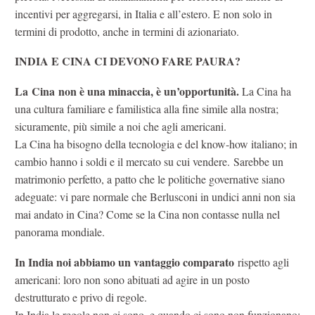
incentivi per aggregarsi, in Italia e all’estero. E non solo in
termini di prodotto, anche in termini di azionariato.
INDIA E CINA CI DEVONO FARE PAURA?
La Cina non è una minaccia, è un’opportunità.
La Cina ha
una cultura familiare e familistica alla fine simile alla nostra;
sicuramente, più simile a noi che agli americani.
La Cina ha bisogno della tecnologia e del know-how italiano; in
cambio hanno i soldi e il mercato su cui vendere. Sarebbe un
matrimonio perfetto, a patto che le politiche governative siano
adeguate: vi pare normale che Berlusconi in undici anni non sia
mai andato in Cina? Come se la Cina non contasse nulla nel
panorama mondiale.
In India noi abbiamo un vantaggio comparato
rispetto agli
americani: loro non sono abituati ad agire in un posto
destrutturato e privo di regole.
In India le regole non ci sono, e quando ci sono non funzionano: