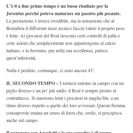
L’1-0 a fine primo tempo è un buon risultato per la
Juventus perché poteva maturare un passivo più pesante.
La prestazione è invece rivedibile, ma la sensazione che al
Bernabeu il differente tasso tecnico faccia valere il proprio peso
è forte. Ai giocatori del Real riescono certi controlli di palla e
certe azioni che semplicemente non appartengono al calcio
italiano, e la Juventus, pur nella sua eccellenza, patisce
quest’inferiorità.
Nulla è perduto, comunque, ci sono ancora 45’.
IL SECONDO TEMPO –
I torinesi entrano in campo con un
piglio diverso e un po’ più saldo; il Real è sempre pronto al
contrattacco. Si muovono lenti i giocatori in maglia blu, a un
ritmo diverso rispetto a quello dei loro avversari. Questa flemma
consapevole emana un senso di forza che, credo, si percepisca
anche sul campo.
Il paragone con Ancelotti e le sue squadre è di nuovo