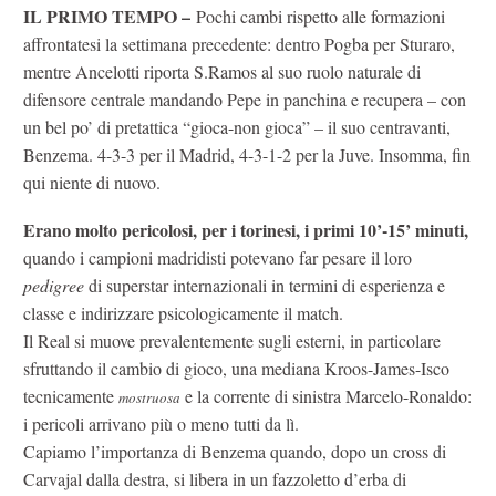
IL PRIMO TEMPO –
Pochi cambi rispetto alle formazioni
affrontatesi la settimana precedente: dentro Pogba per Sturaro,
mentre Ancelotti riporta S.Ramos al suo ruolo naturale di
difensore centrale mandando Pepe in panchina e recupera – con
un bel po’ di pretattica “gioca-non gioca” – il suo centravanti,
Benzema. 4-3-3 per il Madrid, 4-3-1-2 per la Juve. Insomma, fin
qui niente di nuovo.
Erano molto pericolosi, per i torinesi, i primi 10’-15’ minuti,
quando i campioni madridisti potevano far pesare il loro
pedigree
di superstar internazionali in termini di esperienza e
classe e indirizzare psicologicamente il match.
Il Real si muove prevalentemente sugli esterni, in particolare
sfruttando il cambio di gioco, una mediana Kroos-James-Isco
tecnicamente
e la corrente di sinistra Marcelo-Ronaldo:
mostruosa
i pericoli arrivano più o meno tutti da lì.
Capiamo l’importanza di Benzema quando, dopo un cross di
Carvajal dalla destra, si libera in un fazzoletto d’erba di