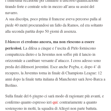
l’ennesima occasione per chiudere il discorso qualificazione
tirando forte e centrale solo in mezzo all’area su assist del
navarro.
A sua discolpa, poco prima il francese aveva percorso palla al
piede 40 metri procurandosi un fallo da Ramos, ed era soltanto
alla seconda partita dopo 50 giorni di assenza.
I
ci credono ancora, ma non riescono a essere
blancos
pericolosi.
La difesa a cinque e l’uscita di Pirlo forniscono
compattezza dietro e la Juventus non soffre più il lancio in
orizzontale a cambiare versante d’attacco. I cross adesso sono
preda dei difensori juventini. Esce anche Pogba, e, dopo 4’ di
recupero, la Juventus torna in finale di Champions League: 12
anni dopo la finale tutta italiana di Manchester sarà Juve-Barca a
Berlino.
Sulla finale del 6 giugno ci sarà modo di ragionare più avanti, e
confermo quanto espresso ieri
qui
: contrariamente a quanto
sostengono in molti, la squadra di Allegri non parte battuta.