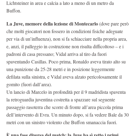
Lichtsteiner in area e calcia a lato a meno di un metro da
Buffon.
La Juve, memore della lezione di Montecarlo
(dove pare però
che molti giocatori non fossero in condizioni fisiche adeguate
per via di un’influenza), non si fa schiacciare nella propria area,
e, anzi, il palleggio in costruzione non risulta difficoltoso – e i
padroni di casa pressano; Vidal arriva al tiro da fuori
spaventando Casillas. Poco prima, Ronaldo aveva tirato alto su
una punizione da 25-28 metri e in posizione leggermente
defilata sulla sinistra, e Vidal aveva alzato pericolosamente il
gomito (fuori dall’area).
Un lancio di Marcelo in profondità per il 9 madridista spaventa
la retroguardia juventina costretta a spazzare sul seguente
passaggio rasoterra che scorre di fronte all’area piccola prima
dell’intervento di Evra. Un minuto dopo, si fa vedere Bale da 30
metri con un sinistro violento che Buffon smanaccia fuori.
È una fase diversa del match: la Juve ha sì retto i primi