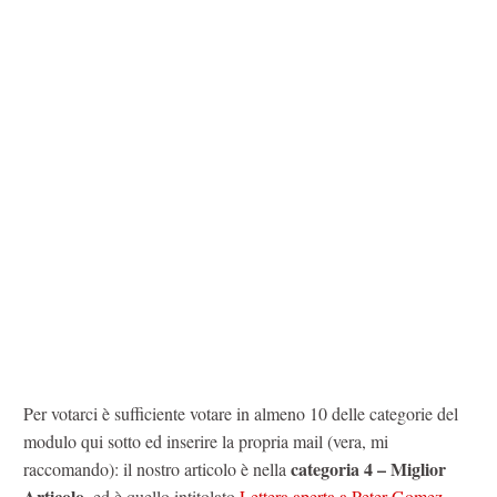
Per votarci è sufficiente votare in almeno 10 delle categorie del
modulo qui sotto ed inserire la propria mail (vera, mi
categoria 4 – Miglior
raccomando): il nostro articolo è nella
Articolo
, ed è quello intitolato
Lettera aperta a Peter Gomez
.