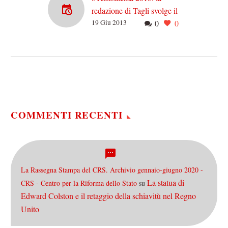
redazione di Tagli svolge il
19 Giu 2013
0
0
tema tecnico-scientifico
della Maturità 2013
Tanto maturi… da essere
marci I giornalisti di Tagli
ritornano sui banchi di
scuola e si cimentano con
le tracce del…
COMMENTI RECENTI
La Rassegna Stampa del CRS. Archivio gennaio-giugno 2020 -
La statua di
CRS - Centro per la Riforma dello Stato
su
Edward Colston e il retaggio della schiavitù nel Regno
Unito