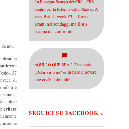
La Rassegna Stampa del CRS - CRS -
A
Centro per la Riforma dello Stato
su
very British week #3 – Tories
avanti nei sondaggi ma Boris
scappa dal confronto
i da noi.
esplosione
AQUÍ LO QUE SEA / Economía:
esattezze:
In parole povere:
¿Dolarizar o no?
su
Cesio-137
che cos’è il default?
 invece di
 infatti è
, insomma,
i capisce
r evitare
SEGUICI SU FACEBOOK
ntualmente
a, insieme