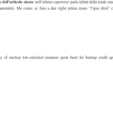
 dell’articolo stesso
: nell’ultimo capoverso parla infatti della totale m
 anonimi). Ma come, se fino a due righe prima erano “l’ipse dixit” c
 of nuclear low-enriched uranium spent fuels for burnup credit app