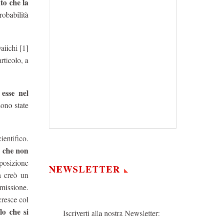
to che la
robabilità
aiichi [1]
rticolo, a
esse nel
ono state
entifico.
, che non
sposizione
NEWSLETTER
a creò un
missione.
cresce col
lo che si
Iscriverti alla nostra Newsletter: