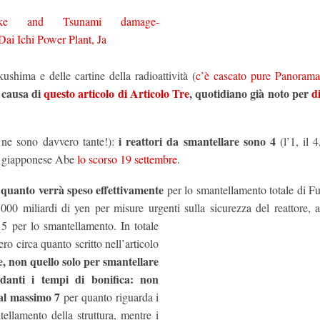
shima e delle cartine della radioattività (
c’è cascato pure Panora
 causa di
questo articolo di Articolo Tre
, quotidiano già noto per
d
i reattori da smantellare sono 4
e ne sono davvero tante!):
(l’1, il 4
er giapponese Abe
lo scorso 19 settembre
.
e quanto verrà speso effettivamente
per lo smantellamento totale di F
0 miliardi di yen per misure urgenti sulla sicurezza del reattore, ai
5 per lo smantellamento.
In totale
ro circa quanto scritto nell’articolo
le, non quello solo per smantellare
rdanti i tempi di bonifica: non
 al massimo 7
per quanto riguarda i
ntellamento della struttura, mentre i