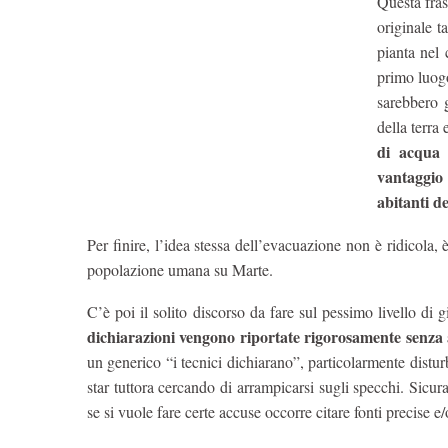
Questa fras
originale t
pianta nel 
primo luogo
sarebbero 
della terra
di acqua 
vantaggio
abitanti d
Per finire, l’idea stessa dell’evacuazione non è ridicola, è
popolazione umana su Marte.
C’è poi il solito discorso da fare sul pessimo livello di 
dichiarazioni vengono riportate rigorosamente senza a
un generico “i tecnici dichiarano”, particolarmente distur
star tuttora cercando di arrampicarsi sugli specchi. Sicu
se si vuole fare certe accuse occorre citare fonti precise 