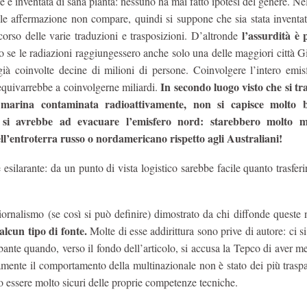
e è inventata di sana pianta: nessuno ha mai fatto ipotesi del genere. Nel
ale affermazione non compare, quindi si suppone che sia stata inventa
l’assurdità è 
corso delle varie traduzioni e trasposizioni. D’altronde
 se le radiazioni raggiungessero anche solo una delle maggiori città 
già coinvolte decine di milioni di persone. Coinvolgere l’intero emis
In secondo luogo visto che si tr
 equivarrebbe a coinvolgerne miliardi.
marina contaminata radioattivamente, non si capisce molto 
 si avrebbe ad evacuare l’emisfero nord: starebbero molto me
ell’entroterra russo o nordamericano rispetto agli Australiani!
 esilarante: da un punto di vista logistico sarebbe facile quanto trasferir
giornalismo (se così si può definire) dimostrato da chi diffonde queste n
lcun tipo di fonte.
Molte di esse addirittura sono prive di autore: ci si
bante quando, verso il fondo dell’articolo, si accusa la Tepco di aver me
ramente il comportamento della multinazionale non è stato dei più trasp
e/o essere molto sicuri delle proprie competenze tecniche.