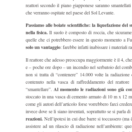
reattori secondo il piano giapponese saranno smantellati
che verranno ospitate nel paese del Sol Levante.
Passiamo alle boiate scientifiche: la liquefazione del 
nella fisica.
Il suolo è composto di roccia, che sicurame
quelle che ci potrebbero essere in questo momento a 
solo un vantaggio
: farebbe infatti inabissare i materiali 
Il reattore che adesso preoccupa maggiormente è il 4, che
e – poche ore dopo – un incendio nel serbatoio del combus
non si tratta di “contenere” 14.000 volte la radiazion
contenuto nella vasca di raffreddamento del reattor
Al momento le radiazioni sono già con
“smantellare”.
stoccato in una vasca di cemento armato di 10 m x 12 m s
come gli autori dell’articolo forse vorrebbero farci creder
invece dove se li siano inventati, soprattutto se si parla di 
reazioni.
Nell’ipotesi in cui due barre si toccassero (ma 
assistere ad un rilascio di radiazione nell’ambiente: qu