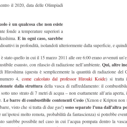
 entro il 2020, data delle Olimpiadi
suolo è un qualcosa che non esiste
nte fonde a temperature superiori a
E in ogni caso, sarebbe
Fukushima.
radioattivi in profondità, isolandoli ulteriormente dalla superficie, e quind
 è stato quello in cui il 15 marzo 2011 alle ore 6:00 erano avvenuti un’
Qui, altre in
tibile esausto, con rilascio di radiazione nell’ambiente.
e di Hiroshima (questa è semplicemente la quantità di radiazione del 
e numero 4,
come calcolato dal professor Hiroaki Koide
) si tratta
tenute dalla struttura
della vasca di raffreddamento: il combustibile
otto uno strato di 7 metri di acqua – non esattamente all’aria aperta
Le barre di combustibile contenenti Cesio
e.
(Xenon e Kripton non s
sono separate l’una dall’altra pe
barre, visto che si tratta di due gas!)
è un’ipotesi molto remota, probabilità da fantascienza) si potrebbe eve
esto sarebbe possibile nel caso in cui l’acqua pompata dentro la vasc