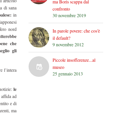
l’articolo
ma Boris scappa dal
ta di sana
confronto
palese:
in
30 novembre 2019
Giapponesi
fero nord
In parole povere: che cos'è
atterebbe
il default?
bene che
9 novembre 2012
glio gli
Piccole insofferenze...al
museo
e l’intera
25 gennaio 2013
le
otizie:
 affida ad
ntito e di
arenti, ma