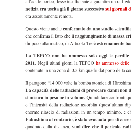
all’acido borico, fosse insufficiente a garantire un raff
notizia era uscita già il giorno successivo
sui giornali
era assolutamente remota.
confermato da uno studio scientifi
Questo viene anche
raggiungimento di massa cri
che conferma il fatto che il
è estremamente ba
dir poco allarmistico, di Articolo Tre
La TEPCO non ha ammesso solo oggi le perdite nel
2011.
Negli ultimi giorni la TEPCO
ha ammesso delle 
contenute in una zona di 0.3 km quadri dal porto della cen
Il paragone “14.000 volte la bomba atomica di Hiroshima
La capacità delle radiazioni di provocare danni non d
si misura in peso né in volume.
Quindi fare confronti qua
e l’intensità della radiazione assorbita (quest’ultima
enorme rilascio di radiazioni in un tempo minimo, e ch
Fukushima al contrario, è stata evacuata per diverse 
vuol dire che il pericolo rad
quadrato della distanza,