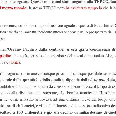
Questo non è mai stato negato dalla TEPCO, tan
reddamento adeguato.
 di mezzo mondo
: la stessa TEPCO però
ha assicurato tempo fa
che la p
co recente,
condotto sul tipo di reattore uguale a quello di Fukushima-D
tica
tale da causare un incidente nucleare come quello prospettato dall’a
sso
.
l’Oceano Pacifico dalla centrale: si era già a conoscenza di 
perdite
che però, per stessa ammissione del premier nipponico Abe, s
trale (
fonte
).
” in ogni caso, rimane comunque privo di qualunque possibile senso sci
ipende dalla quantità o dalla qualità, dipende dalla dose assorbita
ntitativi è inutile: i parametri da considerare sono invece il tempo di e
 dipende dalla distanza dalla sorgente). La bomba atomica di Hiroshim
i ne venne investito si trovava ad una distanza breve dal luogo di e
decine di chilometri,
e visto che l’intensità di emissione radioattiva de
ioattivo a 100 chilometri è già un decimo di miliardesimo di quel