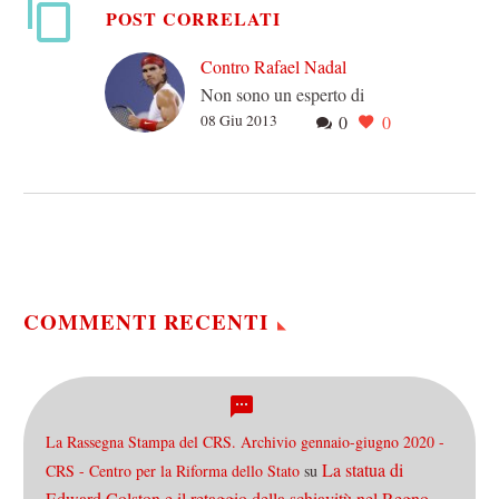
POST CORRELATI
Contro Rafael Nadal
Non sono un esperto di
08 Giu 2013
0
0
tennis, il mio rapporto con
l’uso delle racchette si
ferma al ping-pong (dove
peraltro, nella…
COMMENTI RECENTI
La Rassegna Stampa del CRS. Archivio gennaio-giugno 2020 -
La statua di
CRS - Centro per la Riforma dello Stato
su
Edward Colston e il retaggio della schiavitù nel Regno