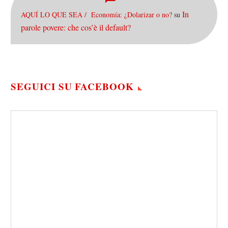
In
AQUÍ LO QUE SEA / Economía: ¿Dolarizar o no?
su
parole povere: che cos’è il default?
SEGUICI SU FACEBOOK