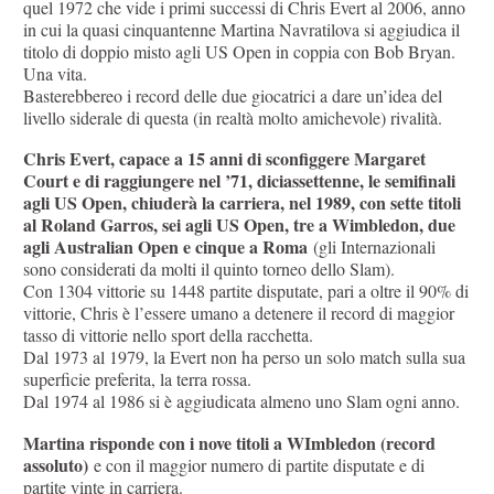
quel 1972 che vide i primi successi di Chris Evert al 2006, anno
in cui la quasi cinquantenne Martina Navratilova si aggiudica il
titolo di doppio misto agli US Open in coppia con Bob Bryan.
Una vita.
Basterebbereo i record delle due giocatrici a dare un’idea del
livello siderale di questa (in realtà molto amichevole) rivalità.
Chris Evert, capace a 15 anni di sconfiggere Margaret
Court e di raggiungere nel ’71, diciassettenne, le semifinali
agli US Open, chiuderà la carriera, nel 1989, con sette titoli
al Roland Garros, sei agli US Open, tre a Wimbledon, due
agli Australian Open e cinque a Roma
(gli Internazionali
sono considerati da molti il quinto torneo dello Slam).
Con 1304 vittorie su 1448 partite disputate, pari a oltre il 90% di
vittorie, Chris è l’essere umano a detenere il record di maggior
tasso di vittorie nello sport della racchetta.
Dal 1973 al 1979, la Evert non ha perso un solo match sulla sua
superficie preferita, la terra rossa.
Dal 1974 al 1986 si è aggiudicata almeno uno Slam ogni anno.
Martina risponde con i nove titoli a WImbledon (record
assoluto)
e con il maggior numero di partite disputate e di
partite vinte in carriera.