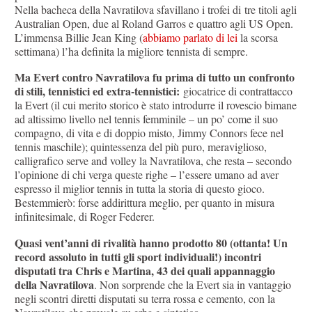
Nella bacheca della Navratilova sfavillano i trofei di tre titoli agli
Australian Open, due al Roland Garros e quattro agli US Open.
L’immensa Billie Jean King (
abbiamo parlato di lei
la scorsa
settimana) l’ha definita la migliore tennista di sempre.
Ma Evert contro Navratilova fu prima di tutto un confronto
di stili, tennistici ed extra-tennistici:
giocatrice di contrattacco
la Evert (il cui merito storico è stato introdurre il rovescio bimane
ad altissimo livello nel tennis femminile – un po’ come il suo
compagno, di vita e di doppio misto, Jimmy Connors fece nel
tennis maschile); quintessenza del più puro, meraviglioso,
calligrafico serve and volley la Navratilova, che resta – secondo
l’opinione di chi verga queste righe – l’essere umano ad aver
espresso il miglior tennis in tutta la storia di questo gioco.
Bestemmierò: forse addirittura meglio, per quanto in misura
infinitesimale, di Roger Federer.
Quasi vent’anni di rivalità hanno prodotto 80 (ottanta! Un
record assoluto in tutti gli sport individuali!) incontri
disputati tra Chris e Martina, 43 dei quali appannaggio
della Navratilova
. Non sorprende che la Evert sia in vantaggio
negli scontri diretti disputati su terra rossa e cemento, con la