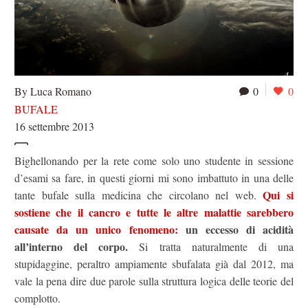
By Luca Romano
0
0
BUFALE
16 settembre 2013
Bighellonando per la rete come solo uno studente in sessione
d’esami sa fare, in questi giorni mi sono imbattuto in una delle
Qui si
tante bufale sulla medicina che circolano nel web.
sostiene che il cancro e tutte le altre malattie sarebbero
causate da un unico fenomeno:
un eccesso di acidità
all’interno del corpo.
Si tratta naturalmente di una
stupidaggine, peraltro ampiamente sbufalata già dal 2012, ma
vale la pena dire due parole sulla struttura logica delle teorie del
complotto.