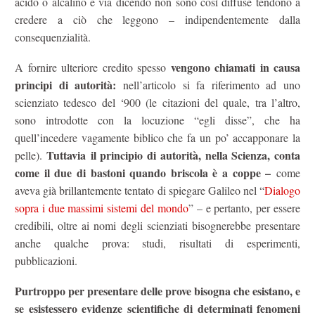
acido o alcalino e via dicendo non sono così diffuse tendono a
credere a ciò che leggono – indipendentemente dalla
consequenzialità.
vengono chiamati in causa
A fornire ulteriore credito spesso
principi di autorità:
nell’articolo si fa riferimento ad uno
scienziato tedesco del ‘900 (le citazioni del quale, tra l’altro,
sono introdotte con la locuzione “egli disse”, che ha
quell’incedere vagamente biblico che fa un po’ accapponare la
Tuttavia
il principio di autorità, nella Scienza, conta
pelle).
come il due di bastoni quando briscola è a coppe –
come
aveva già brillantemente tentato di spiegare Galileo nel “
Dialogo
sopra i due massimi sistemi del mondo
” – e pertanto, per essere
credibili, oltre ai nomi degli scienziati bisognerebbe presentare
anche qualche prova: studi, risultati di esperimenti,
pubblicazioni.
Purtroppo per presentare delle prove bisogna che esistano, e
se esistessero evidenze scientifiche di determinati fenomeni