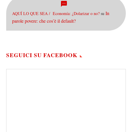
In
AQUÍ LO QUE SEA / Economía: ¿Dolarizar o no?
su
parole povere: che cos’è il default?
SEGUICI SU FACEBOOK