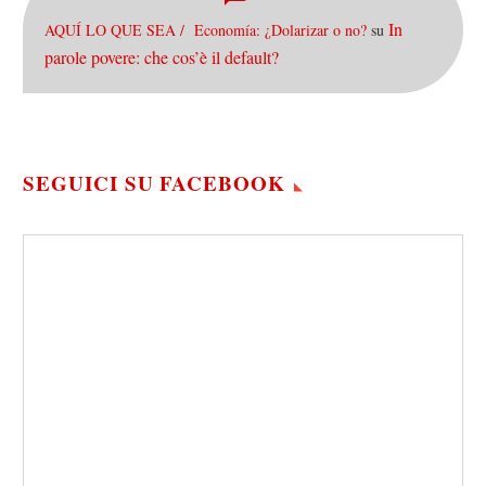
In
AQUÍ LO QUE SEA / Economía: ¿Dolarizar o no?
su
parole povere: che cos’è il default?
SEGUICI SU FACEBOOK