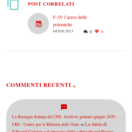
POST CORRELATI
F-35: l’aereo delle
polemiche
04 Feb 2013
0
0
E’ da quasi un anno che il
dibattito politico sta
andando avanti, con
momenti di estremo
clamore misti a momenti…
COMMENTI RECENTI
La Rassegna Stampa del CRS. Archivio gennaio-giugno 2020 -
La statua di
CRS - Centro per la Riforma dello Stato
su
Edward Colston e il retaggio della schiavitù nel Regno