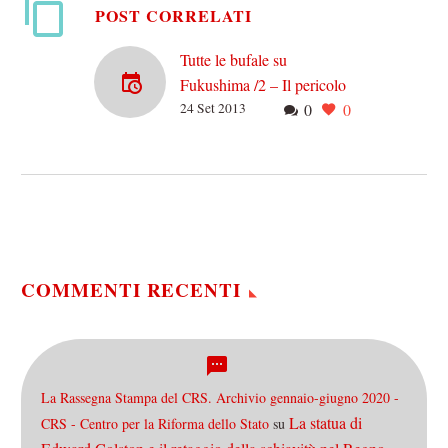
POST CORRELATI
Tutte le bufale su
Fukushima /2 – Il pericolo
24 Set 2013
0
0
di catastrofe radioattiva
Pochissimo tempo fa ci
siamo occupati dei tonni di
Fukushima e delle cartine
della radioattività (c’è
cascato pure Panorama…).
Ora…
COMMENTI RECENTI
La Rassegna Stampa del CRS. Archivio gennaio-giugno 2020 -
La statua di
CRS - Centro per la Riforma dello Stato
su