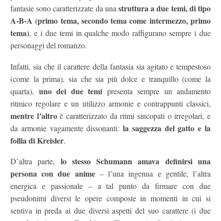
struttura a due temi, di tipo
fantasie sono caratterizzate da una
A-B-A (primo tema, secondo tema come intermezzo, primo
tema)
, e i due temi in qualche modo raffigurano sempre i due
personaggi del romanzo.
Infatti, sia che il carattere della fantasia sia agitato e tempestoso
(come la prima), sia che sia più dolce e tranquillo (come la
uno dei due temi
quarta),
presenta sempre un andamento
ritmico regolare e un utilizzo armonie e contrappunti classici,
mentre l’altro
è caratterizzato da ritmi sincopati o irregolari, e
la saggezza del gatto e la
da armonie vagamente dissonanti:
follia di Kreisler
.
lo stesso Schumann amava definirsi una
D’altra parte,
persona con due anime
– l’una ingenua e gentile, l’altra
energica e passionale – a tal punto da firmare con due
pseudonimi diversi le opere composte in momenti in cui si
sentiva in preda ai due diversi aspetti del suo carattere (i due