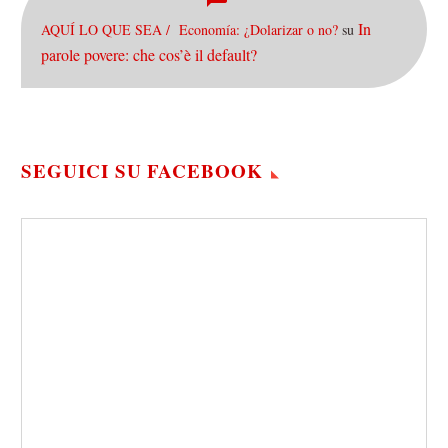
In
AQUÍ LO QUE SEA / Economía: ¿Dolarizar o no?
su
parole povere: che cos’è il default?
SEGUICI SU FACEBOOK