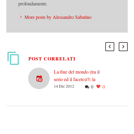
profondamente.
More posts by Alessandro Sabatino
POST CORRELATI
La fine del mondo (tra il
serio ed il faceto)/3: la
14 Dic 2012
0
0
bufala della cintura fotonica
Sulle bacheche di
Facebook da qualche
giorno stanno
comparendo inquietanti
post come questi: “Il
prossimo 21 dicembre la