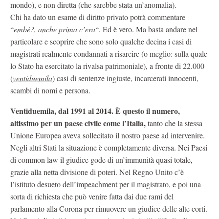
mondo), e non diretta (che sarebbe stata un’anomalia).
Chi ha dato un esame di diritto privato potrà commentare
“
embè?, anche prima c’era
“. Ed è vero. Ma basta andare nel
particolare e scoprire che sono solo qualche decina i casi di
magistrati realmente condannati a risarcire (o meglio: sulla quale
lo Stato ha esercitato la rivalsa patrimoniale), a fronte di 22.000
(
ventiduemila
) casi di sentenze ingiuste, incarcerati innocenti,
scambi di nomi e persona.
Ventiduemila, dal 1991 al 2014. È questo il numero,
altissimo per un paese civile come l’Italia,
tanto che la stessa
Unione Europea aveva sollecitato il nostro paese ad intervenire.
Negli altri Stati la situazione è completamente diversa. Nei Paesi
di common law il giudice gode di un’immunità quasi totale,
grazie alla netta divisione di poteri. Nel Regno Unito c’è
l’istituto desueto dell’impeachment per il magistrato, e poi una
sorta di richiesta che può venire fatta dai due rami del
parlamento alla Corona per rimuovere un giudice delle alte corti.