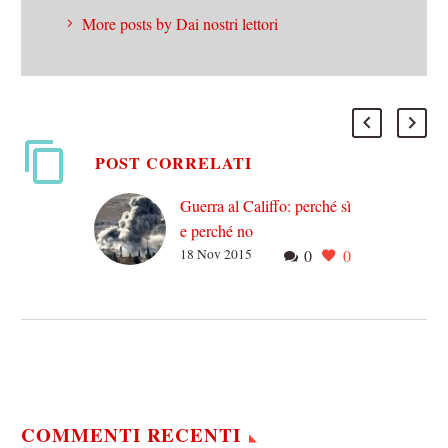
More posts by Dai nostri lettori
POST CORRELATI
Guerra al Califfo: perché sì
e perché no
18 Nov 2015
0
0
20 ottobre 2014 –
Montreal, Canada15
dicembre 2014 – Sydney,
Australia11 gennaio 2015 –
Parigi, Francia27 gennaio
2015 – Tripoli,…
COMMENTI RECENTI