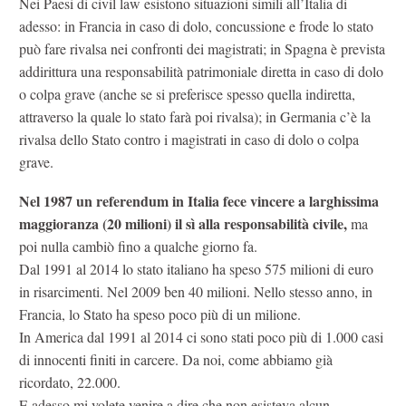
Nei Paesi di civil law esistono situazioni simili all’Italia di
adesso: in Francia in caso di dolo, concussione e frode lo stato
può fare rivalsa nei confronti dei magistrati; in Spagna è prevista
addirittura una responsabilità patrimoniale diretta in caso di dolo
o colpa grave (anche se si preferisce spesso quella indiretta,
attraverso la quale lo stato farà poi rivalsa); in Germania c’è la
rivalsa dello Stato contro i magistrati in caso di dolo o colpa
grave.
Nel 1987 un referendum in Italia fece vincere a larghissima
maggioranza (20 milioni) il sì alla responsabilità civile,
ma
poi nulla cambiò fino a qualche giorno fa.
Dal 1991 al 2014 lo stato italiano ha speso 575 milioni di euro
in risarcimenti. Nel 2009 ben 40 milioni. Nello stesso anno, in
Francia, lo Stato ha speso poco più di un milione.
In America dal 1991 al 2014 ci sono stati poco più di 1.000 casi
di innocenti finiti in carcere. Da noi, come abbiamo già
ricordato, 22.000.
E adesso mi volete venire a dire che non esisteva alcun