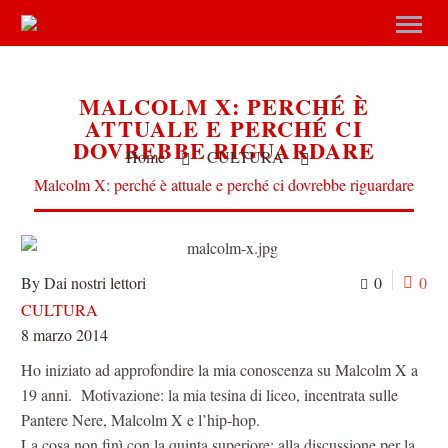
MALCOLM X: PERCHÉ È
ATTUALE E PERCHÉ CI
DOVREBBE RIGUARDARE
Home
CULTURA
Malcolm X: perché è attuale e perché ci dovrebbe riguardare
By Dai nostri lettori
0
0
CULTURA
8 marzo 2014
Ho iniziato ad approfondire la mia conoscenza su Malcolm X a
19 anni. Motivazione: la mia tesina di liceo, incentrata sulle
Pantere Nere, Malcolm X e l’hip-hop.
La cosa non finì con la quinta superiore: alla discussione per la