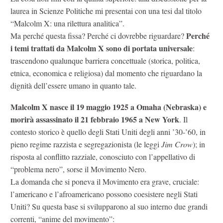
laurea in Scienze Politiche mi presentai con una tesi dal titolo
“Malcolm X: una rilettura analitica”.
Perché
Ma perché questa fissa? Perché ci dovrebbe riguardare?
i temi trattati da Malcolm X sono di portata universale
:
trascendono qualunque barriera concettuale (storica, politica,
etnica, economica e religiosa) dal momento che riguardano la
dignità dell’essere umano in quanto tale.
Malcolm X nasce il 19 maggio 1925 a Omaha (Nebraska) e
morirà assassinato il 21 febbraio 1965 a New York
. Il
contesto storico è quello degli Stati Uniti degli anni ’30-’60, in
pieno regime razzista e segregazionista (le leggi
Jim Crow
); in
risposta al conflitto razziale, conosciuto con l’appellativo di
“problema nero”, sorse il Movimento Nero.
La domanda che si poneva il Movimento era grave, cruciale:
l’americano e l’afroamericano possono coesistere negli Stati
Uniti? Su questa base si svilupparono al suo interno due grandi
correnti, “anime del movimento”: