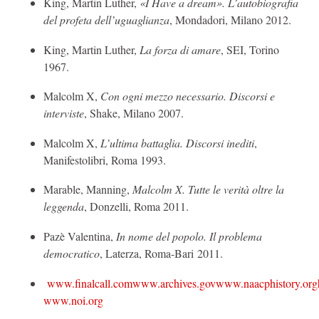
King, Martin Luther,
«I Have a dream».
L’autobiografia
del profeta dell’uguaglianza
, Mondadori, Milano 2012.
King, Martin Luther,
La forza di amare
, SEI, Torino
1967.
Malcolm X,
Con ogni mezzo necessario. Discorsi e
interviste
, Shake, Milano 2007.
Malcolm X,
L’ultima battaglia. Discorsi inediti
,
Manifestolibri, Roma 1993.
Marable, Manning,
Malcolm X. Tutte le verità oltre la
leggenda
, Donzelli, Roma 2011.
Pazè Valentina,
In nome del popolo. Il problema
democratico
, Laterza, Roma-Bari 2011.
www.finalcall.com
www.archives.gov
www.naacphistory.org
www.noi.org