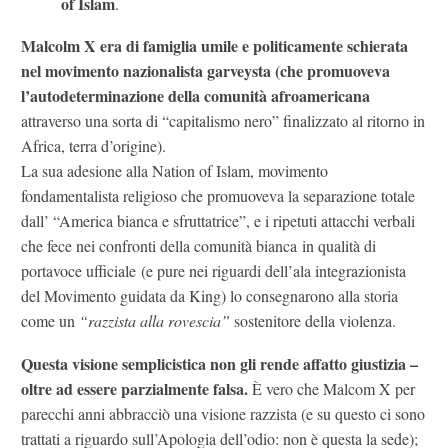
of Islam
.
Malcolm X era di famiglia umile e politicamente schierata
nel movimento nazionalista garveysta (che promuoveva
l’autodeterminazione della comunità afroamericana
attraverso una sorta di “capitalismo nero” finalizzato al ritorno in
Africa, terra d’origine).
La sua adesione alla Nation of Islam, movimento
fondamentalista religioso che promuoveva la separazione totale
dall’ “America bianca e sfruttatrice”, e i ripetuti attacchi verbali
che fece nei confronti della comunità bianca in qualità di
portavoce ufficiale (e pure nei riguardi dell’ala integrazionista
del Movimento guidata da King) lo consegnarono alla storia
come un
“razzista alla rovescia”
sostenitore della violenza.
Questa visione semplicistica non gli rende affatto giustizia –
oltre ad essere parzialmente falsa.
È vero che Malcom X per
parecchi anni abbracciò una visione razzista (e su questo ci sono
trattati a riguardo sull’Apologia dell’odio: non è questa la sede);