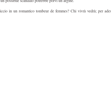
 un possibile scandalo potrebbe porvi un argine.
olliccio in un romantico tombeur de femmes? Chi vivrà vedrà; per ades