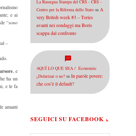
La Rassegna Stampa del CRS - CRS -
iornalismo
A
Centro per la Riforma dello Stato
su
nte; e ai
very British week #3 – Tories
nde “
sono
avanti nei sondaggi ma Boris
scappa dal confronto
sul –
ondo.
AQUÍ LO QUE SEA / Economía:
ursore
, e
In parole povere:
¿Dolarizar o no?
su
che ha un
che cos’è il default?
i, e le fa
lle amanti
SEGUICI SU FACEBOOK