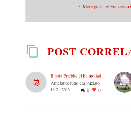
More posts by Francesco 
POST CORREL
Il boia Priebke ci ha mollati
Antefatto: tutto era iniziato
16 Ott 2013
0
0
quando avevo pregato gli
dei del mio pantheon
lovecraftiano di far
gentilmente morire il capo
di quella…