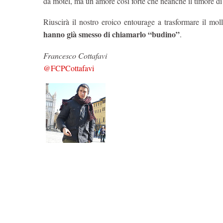
da motel, ma un amore così forte che neanche il timore di
Riuscirà il nostro eroico entourage a trasformare il m
hanno già smesso di chiamarlo “budino”
.
Francesco Cottafavi
@FCPCottafavi