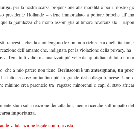
bunga,
per la nostra scarsa propensione alla moralità e per il nostro g
so presidente Hollande – viene immortalato a portare brioche all’ama
quella gentilezza che molto assomiglia al timore reverenziale – rispo
i francesi – che da anni tengono lezioni non richieste a quelli italiani; 
reazione dell’amante che, indignata per la violazione della privacy, ha
nte…
Temi tutti validi ma analizzati più volte dai quotidiani di tutto il m
Berlusconi è un antesignano, un prec
o, che a mio parere non tiene:
 ha fatto le cose un tantino più in grande del collega francese. Uno 
ome minimo crea parentele tra ragazze
minorenni e capi di stato african
 niente studi sulla reazione dei cittadini, niente ricerche sull’impatto de
scarsa importanza.