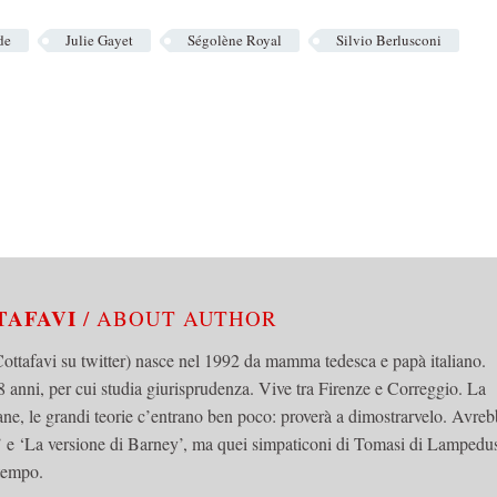
de
Julie Gayet
Ségolène Royal
Silvio Berlusconi
TAFAVI
/ ABOUT AUTHOR
tafavi su twitter) nasce nel 1992 da mamma tedesca e papà italiano.
 anni, per cui studia giurisprudenza. Vive tra Firenze e Correggio. La
mane, le grandi teorie c’entrano ben poco: proverà a dimostrarvelo. Avre
o’ e ‘La versione di Barney’, ma quei simpaticoni di Tomasi di Lampedu
 tempo.