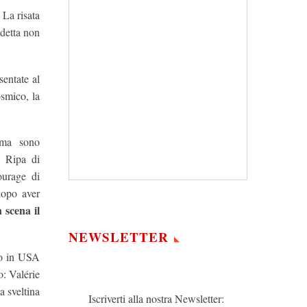
 La risata
ndetta non
sentate al
smico, la
, ma sono
a Ripa di
ourage di
dopo aver
 scena il
NEWSLETTER
ato in USA
: Valérie
a sveltina
Iscriverti alla nostra Newsletter: