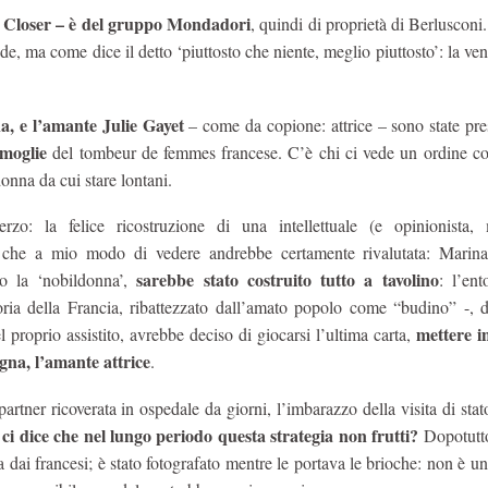
 – Closer – è del gruppo Mondadori
, quindi di proprietà di Berlusconi.
de, ma come dice il detto ‘piuttosto che niente, meglio piuttosto’: la ve
a, e l’amante Julie Gayet
– come da copione: attrice – sono state pre
 moglie
del tombeur de femmes francese. C’è chi ci vede un ordine co
onna da cui stare lontani.
erzo: la felice ricostruzione di una intellettuale (e opinionista
i) che a mio modo di vedere andrebbe certamente rivalutata: Marin
sarebbe stato costruito tutto a tavolino
 la ‘nobildonna’,
: l’ent
ria della Francia, ribattezzato dall’amato popolo come “budino” -, 
mettere in
l proprio assistito, avrebbe deciso di giocarsi l’ultima carta,
na, l’amante attrice
.
partner ricoverata in ospedale da giorni, l’imbarazzo della visita di st
ci dice che nel lungo periodo questa strategia non frutti?
Dopotutto
dai francesi; è stato fotografato mentre le portava le brioche: non è un