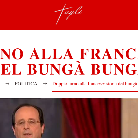
NO ALLA FRANC
EL BUNGÀ BUN
POLITICA
Doppio turno alla francese: storia del bung