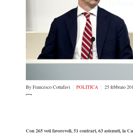
By Francesco Cottafavi
POLITICA
25 febbraio 20
Con 265 voti favorevoli, 51 contrari, 63 astenuti, la C