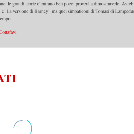
mane, le grandi teorie c’entrano ben poco: proverà a dimostrarvelo. Avre
o’ e ‘La versione di Barney’, ma quei simpaticoni di Tomasi di Lampedu
 tempo.
Cottafavi
ATI