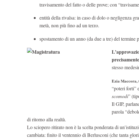
travisamento del fatto o delle prove; con “travisame
entità della rivalsa: in caso di dolo o negligenza gr
metà, non più fino ad un terzo.
spostamento di un anno (da due a tre) del termine p
L’approvazio
precisamente
stesso medesim
Ezia Maccora, 
“poteri forti”
scomodi
” (ti
Il GIP, parlan
parola “debole
di ritorno alla realtà.
Lo sciopero ritirato non è la scelta ponderata di un’istit
cambiata: finito il ventennio di Berlusconi (che tanta glor