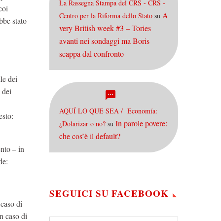
La Rassegna Stampa del CRS - CRS -
coi
A
Centro per la Riforma dello Stato
su
bbe stato
very British week #3 – Tories
avanti nei sondaggi ma Boris
scappa dal confronto
le dei
 dei
AQUÍ LO QUE SEA / Economía:
esto:
In parole povere:
¿Dolarizar o no?
su
che cos’è il default?
nto – in
de:
SEGUICI SU FACEBOOK
 caso di
n caso di