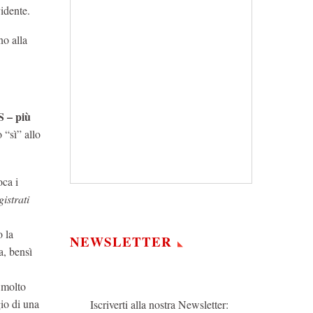
idente.
no alla
S – più
 “sì” allo
oca i
istrati
o la
NEWSLETTER
a, bensì
e molto
gio di una
Iscriverti alla nostra Newsletter: