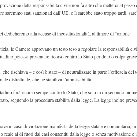
approvazione della responsabilità civile non fa altro che metterci al passo 
re saremmo stati sanzionati dall’UE, e lì sarebbe stato troppo tardi, sare
 ci dedicheremo alla accuse di incostituzionalità, al timore di “azione
zia, le Camere approvano un testo teso a regolare la responsabilità civi
cittadino potesse presentare ricorso contro lo Stato per dolo o colpa grave
che rischiava – e così è stato – di neutralizzare in parte l’efficacia del t
nale distrettuale, che ne stabiliva l’ammissibilità.
cittadino farà ricorso sempe contro lo Stato, che solo in un secondo mome
trato, seguendo la procedura stabilita dalla legge. La legge inoltre preve
grave in caso di violazione manifesta della legge statale e comunitaria, in
reale al di fuori dai casi consentiti dalla legge o senza motivazione e i