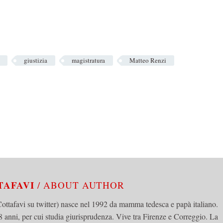
giustizia
magistratura
Matteo Renzi
TAFAVI
/ ABOUT AUTHOR
tafavi su twitter) nasce nel 1992 da mamma tedesca e papà italiano.
 anni, per cui studia giurisprudenza. Vive tra Firenze e Correggio. La