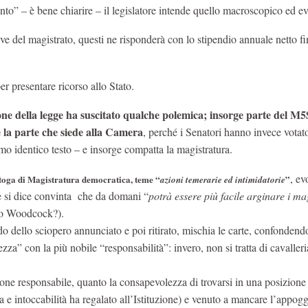
nto” – è bene chiarire – il legislatore intende quello macroscopico ed ev
ave del magistrato, questi ne risponderà con lo stipendio annuale netto fi
er presentare ricorso allo Stato.
ne della legge ha suscitato qualche polemica; insorge parte del M5
 la parte che siede alla Camera
, perché i Senatori hanno invece votato
o identico testo – e insorge compatta la magistratura.
, ev
toga di Magistratura democratica, teme “
”
azioni temerarie ed intimidatorie
 e si dice convinta che da domani “
potrà essere più facile arginare i mag
po Woodcock?).
do dello sciopero annunciato e poi ritirato, mischia le carte, confondend
zza” con la più nobile “responsabilità”: invero, non si tratta di cavalleri
uzione responsabile, quanto la consapevolezza di trovarsi in una posizion
ia e intoccabilità ha regalato all’Istituzione) e venuto a mancare l’appog