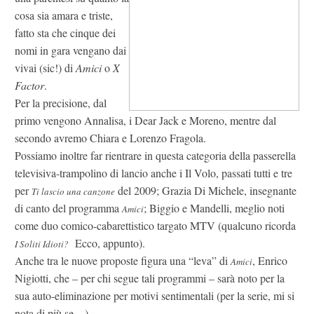
cosa sia amara e triste,
fatto sta che cinque dei
nomi in gara vengano dai
vivai (sic!) di
Amici
o
X
Factor
.
Per la precisione, dal
primo vengono Annalisa, i Dear Jack e Moreno, mentre dal
secondo avremo Chiara e Lorenzo Fragola.
Possiamo inoltre far rientrare in questa categoria della passerella
televisiva-trampolino di lancio anche i Il Volo, passati tutti e tre
per
del 2009; Grazia Di Michele, insegnante
Ti lascio una canzone
di canto del programma
; Biggio e Mandelli, meglio noti
Amici
come duo comico-cabarettistico targato MTV (qualcuno ricorda
Ecco, appunto).
I Soliti Idioti?
Anche tra le nuove proposte figura una “leva” di
, Enrico
Amici
Nigiotti, che – per chi segue tali programmi – sarà noto per la
sua auto-eliminazione per motivi sentimentali (per la serie, mi si
nota di più se…).