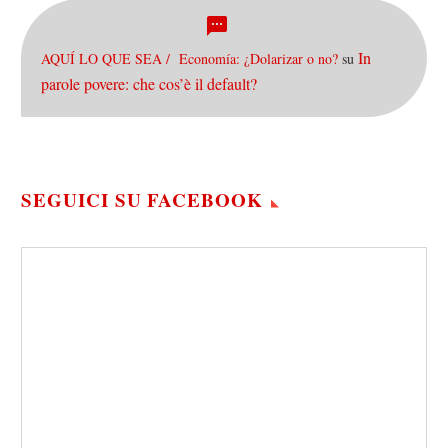
In
AQUÍ LO QUE SEA / Economía: ¿Dolarizar o no?
su
parole povere: che cos’è il default?
SEGUICI SU FACEBOOK