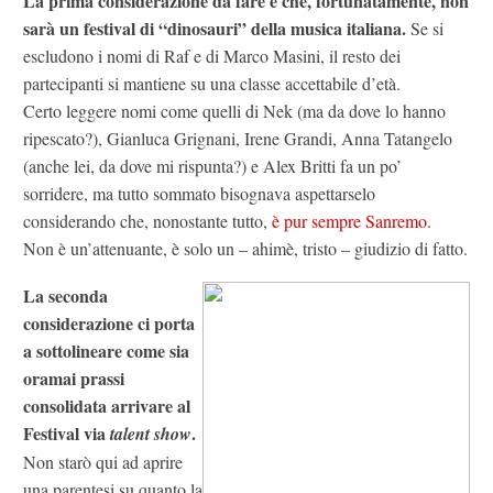
La prima considerazione da fare è che, fortunatamente, non
sarà un festival di “dinosauri” della musica italiana.
Se si
escludono i nomi di Raf e di Marco Masini, il resto dei
partecipanti si mantiene su una classe accettabile d’età.
Certo leggere nomi come quelli di Nek (ma da dove lo hanno
ripescato?), Gianluca Grignani, Irene Grandi, Anna Tatangelo
(anche lei, da dove mi rispunta?) e Alex Britti fa un po’
sorridere, ma tutto sommato bisognava aspettarselo
considerando che, nonostante tutto,
è pur sempre Sanremo.
Non è un’attenuante, è solo un – ahimè, tristo – giudizio di fatto.
La seconda
considerazione ci porta
a sottolineare come sia
oramai prassi
consolidata arrivare al
Festival via
.
talent show
Non starò qui ad aprire
una parentesi su quanto la