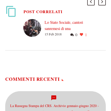
POST CORRELATI
Lo Stato Sociale, cantori
sanremesi di una
15 Feb 2018
0
1
generazione disagiata
L’ultima edizione
sanremese diretta da
Baglioni ha visto la
presenza di una canzone
del noto gruppo indie Lo
Stato Sociale,…
COMMENTI RECENTI
La Rassegna Stampa del CRS. Archivio gennaio-giugno 2020 -