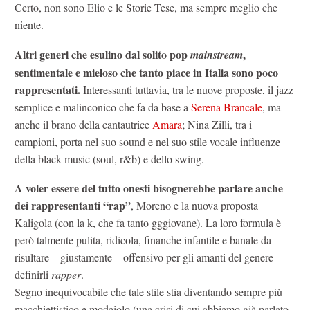
Certo, non sono Elio e le Storie Tese, ma sempre meglio che
niente.
Altri generi che esulino dal solito pop
,
mainstream
sentimentale e mieloso che tanto piace in Italia sono poco
rappresentati.
Interessanti tuttavia, tra le nuove proposte, il jazz
semplice e malinconico che fa da base a
Serena Brancale
, ma
anche il brano della cantautrice
Amara
; Nina Zilli, tra i
campioni, porta nel suo sound e nel suo stile vocale influenze
della black music (soul, r&b) e dello swing.
A voler essere del tutto onesti bisognerebbe parlare anche
dei rappresentanti “rap”
, Moreno e la nuova proposta
Kaligola (con la k, che fa tanto gggiovane). La loro formula è
però talmente pulita, ridicola, finanche infantile e banale da
risultare – giustamente – offensivo per gli amanti del genere
definirli
rapper
.
Segno inequivocabile che tale stile stia diventando sempre più
macchiettistico e modaiolo (una crisi di cui abbiamo già parlato