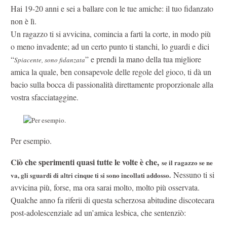
Hai 19-20 anni e sei a ballare con le tue amiche: il tuo fidanzato
non è lì.
Un ragazzo ti si avvicina, comincia a farti la corte, in modo più
o meno invadente; ad un certo punto ti stanchi, lo guardi e dici
“
” e
prendi la mano della tua migliore
Spiacente, sono fidanzata
amica la quale, ben consapevole delle regole del gioco, ti dà un
bacio sulla bocca di passionalità direttamente proporzionale alla
vostra sfacciataggine.
Per esempio.
Ciò che sperimenti quasi tutte le volte è che,
se il ragazzo se ne
Nessuno ti si
va, gli sguardi di altri cinque ti si sono incollati addosso.
avvicina più, forse, ma ora sarai molto, molto più osservata.
Qualche anno fa riferii di questa scherzosa abitudine discotecara
post-adolescenziale ad un’amica lesbica, che sentenziò: