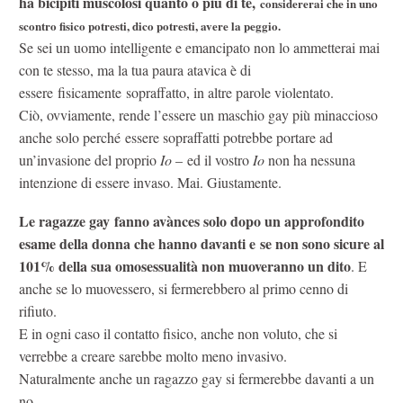
ha bicipiti muscolosi quanto o più di te,
considererai che in uno
scontro fisico potresti, dico potresti, avere la peggio.
Se sei un uomo intelligente e emancipato non lo ammetterai mai
con te stesso, ma la tua paura atavica è di
essere fisicamente sopraffatto, in altre parole violentato.
Ciò, ovviamente, rende l’essere un maschio gay più minaccioso
anche solo perché essere sopraffatti potrebbe portare ad
un’invasione del proprio
Io
– ed il vostro
Io
non ha nessuna
intenzione di essere invaso. Mai. Giustamente.
Le ragazze gay fanno avànces solo dopo un approfondito
esame della donna che hanno davanti e se non sono sicure al
101% della sua omosessualità non muoveranno un dito
. E
anche se lo muovessero, si fermerebbero al primo cenno di
rifiuto.
E in ogni caso il contatto fisico, anche non voluto, che si
verrebbe a creare sarebbe molto meno invasivo.
Naturalmente anche un ragazzo gay si fermerebbe davanti a un
no.