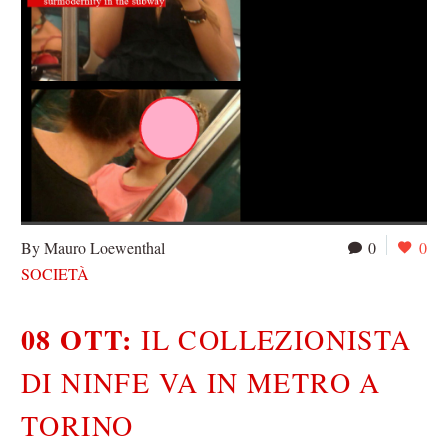
By Mauro Loewenthal
0
0
SOCIETÀ
08 OTT:
IL COLLEZIONISTA
DI NINFE VA IN METRO A
TORINO