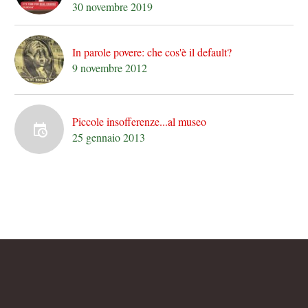
30 novembre 2019
In parole povere: che cos'è il default?
9 novembre 2012
Piccole insofferenze...al museo
25 gennaio 2013