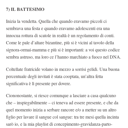
7) IL BATTESIMO
Inizia la vendetta. Quella che quando eravamo piccoli ci
sembrava una festa e quando eravamo adolescenti era una
innocua rottura di scatole in realtà è un regolamento di conti.
Come le pale d’altare bizantine, più si è vicini al tavolo della
signora-ormai-mamma e più si è importanti: a voi questo codice
sembra astruso, ma loro ce l’hanno marchiato a fuoco nel DNA.
Coltellate fratricide volano in mezzo a sorrisi gelidi. Una buona
percentuale degli invitati è stata cooptata, un’altra fetta
significativa è lì presente per dovere.
Ciononostante, si riesce comunque a lasciare a casa qualcuno
che – inspiegabilmente – ci teneva ad essere presente, e che da
quel momento inizia a serbare rancore e/o a metter su un altro
figlio per lavare il sangue col sangue: tra tre mesi quella incinta
sarò io, e la mia playlist di concepimento-gravidanza-parto-