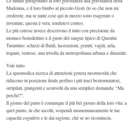
Le timide paragonano la loro gravidanza alla gravidanza della
Madonna, e il loro bimbo al piccolo Gesù (lo so che non mi
crederete, ma se tante cose qui in mezzo sono esagerate o
inventate, questa è vera: rendetevi conto).
Le più estrose invece descrivono il tutto con precisione da
monaco benedettino e il gusto del sangue tipico di Quentin
Tarantino: schizzi di fluidi, lacerazioni, gemiti, vagiti, urla,
trapani, ventose, una trivella da metropolitana urbana e dinamite.
Vale tutto.
La spasmodica ricerca di attenzioni genera mostruosità che
riducono in posizione fetale perfino i più truci bestemmiatori,
orripilati, piangenti e sconvolti da una semplice domanda: “Ma
perché?”.
Il giorno del parto è comunque il più bel giorno della loro vita: a
quel punto, tu che ascolti, sospendi momentaneamente le tue
capacità cognitive e le dai ragione, ché se no ricomincia.