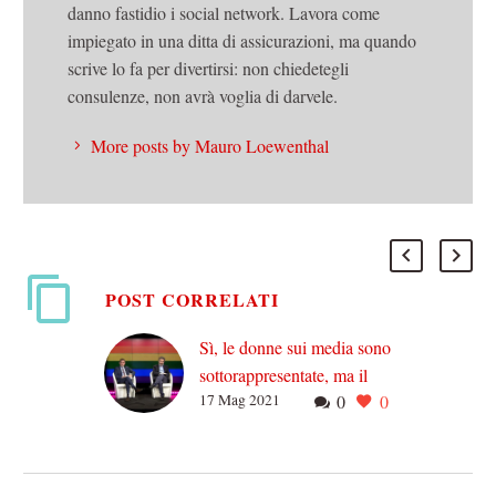
danno fastidio i social network. Lavora come
impiegato in una ditta di assicurazioni, ma quando
scrive lo fa per divertirsi: non chiedetegli
consulenze, non avrà voglia di darvele.
More posts by Mauro Loewenthal
POST CORRELATI
Sì, le donne sui media sono
sottorappresentate, ma il
17 Mag 2021
0
0
problema è il sistema-casta
degli intellettuali
Esiste un problema di
sottorappresentazione delle