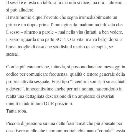
Il sesso è e resta un tabù: si fa ma non si dice; ma ora – almeno –
si può alludere.
Il matrimonio è quell’evento che segna irrimediabilmente un
prima e un dopo: prima l’immagine da madonnina infilzata che
il sesso – almeno a parole – mai nella vita (infatti, a ben vedere,
il sesso riguarda una parte SOTTO la vita, ma va beh); dopo la
brava moglie di casa che soddisfa il marito (e se capita, se
stessa).
Con le più care amiche, tuttavia, si possono lanciare messaggi in
codice per comunicare frequenza, qualità e tenore generale della
propria attività sessuale. Frasi tipo “I centrini son stati smacchiati
a dovere”, innocentissime anche per mia nonna, nascondono in
realtà una dettagliata descrizione di un amplesso di svariati
minuti in addirittura DUE posizioni.
Tanta roba.
Piccola digressione su una delle frasi tematiche più abusate per
descrivere quello che i comuni mortali chiamano “copula”, ossia