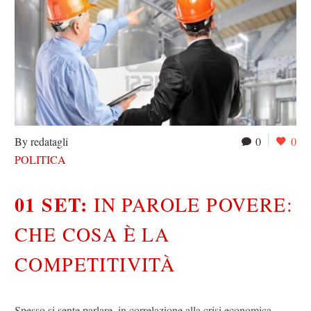
By redatagli
0
0
POLITICA
01 SET:
IN PAROLE POVERE:
CHE COSA È LA
COMPETITIVITÀ
Spesso si sente parlare, in correlazione alla crisi economica,