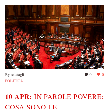
By redatagli
0
0
POLITICA
10 APR:
IN PAROLE POVERE:
COSA SONO LE