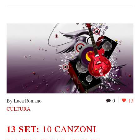
By Luca Romano
0
13
CULTURA
13 SET:
10 CANZONI