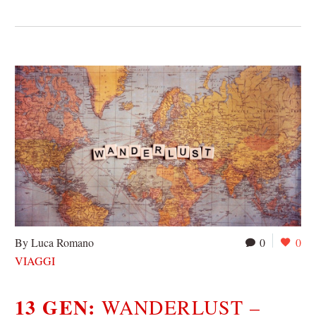
By Luca Romano
0
0
VIAGGI
13 GEN:
WANDERLUST –