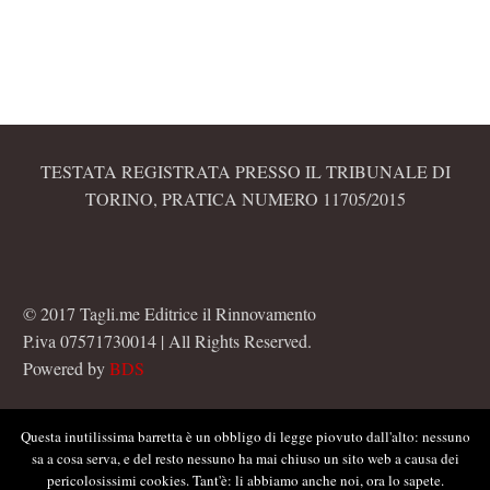
TESTATA REGISTRATA PRESSO IL TRIBUNALE DI
TORINO, PRATICA NUMERO 11705/2015
© 2017 Tagli.me Editrice il Rinnovamento
P.iva 07571730014 | All Rights Reserved.
Powered by
BDS
Questa inutilissima barretta è un obbligo di legge piovuto dall'alto: nessuno
sa a cosa serva, e del resto nessuno ha mai chiuso un sito web a causa dei
pericolosissimi cookies. Tant'è: li abbiamo anche noi, ora lo sapete.