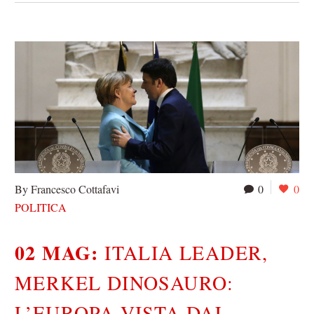
By Francesco Cottafavi
0
0
POLITICA
02 MAG:
ITALIA LEADER,
MERKEL DINOSAURO:
L’EUROPA VISTA DAL