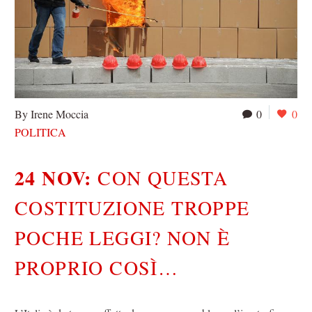
By Irene Moccia
0
0
POLITICA
24 NOV:
CON QUESTA
COSTITUZIONE TROPPE
POCHE LEGGI? NON È
PROPRIO COSÌ…