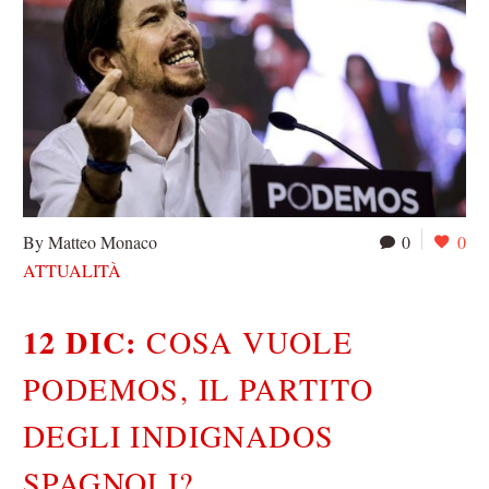
By Matteo Monaco
0
0
ATTUALITÀ
12 DIC:
COSA VUOLE
PODEMOS, IL PARTITO
DEGLI INDIGNADOS
SPAGNOLI?