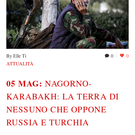
By Elle Ti
0
0
ATTUALITÀ
05 MAG:
NAGORNO-
KARABAKH: LA TERRA DI
NESSUNO CHE OPPONE
RUSSIA E TURCHIA