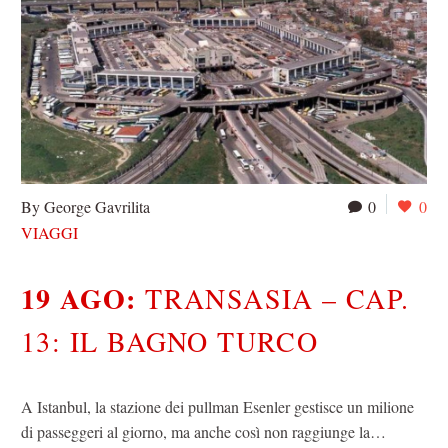
By George Gavrilita
0
0
VIAGGI
19 AGO:
TRANSASIA – CAP.
13: IL BAGNO TURCO
A Istanbul, la stazione dei pullman Esenler gestisce un milione
di passeggeri al giorno, ma anche così non raggiunge la…